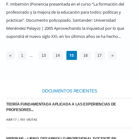
F. Imbernón (Ponencia presentada en el curso “La formación del
profesorado y la mejora de la educación para todos: políticas y
prácticas”. Documento policopiado. Santander: Universidad
Menéndez Pelayo) | 2005 Aprovechando la inquietud por lo que
supondrá el nuevo siglo XXI, en los últimos años se ha hecho...
…
15
«
1
13
14
16
17
»
DOCUMENTOS RECIENTES
TEORÍA FUNDAMENTADA APLICADA A LAS EXPERIENCIAS DE
PROFESORES...
ABR 17 | 951 VISITAS
WEBINAR – LIBRO: DESARROLLO PROFESIONAL DOCENTE EN