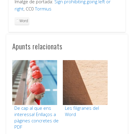
Imatge de portada:
Sign prohibiting going left or
right
, CC0
Tormius
Word
Apunts relacionats
De cap al que ens
Les filigranes del
interessa! Enllaços a
Word
pàgines concretes de
PDF