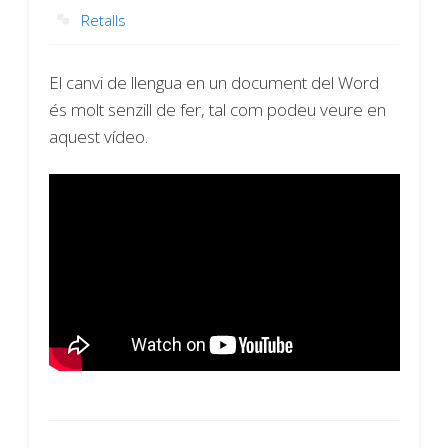
Retalls
El canvi de llengua en un document del Word
és molt senzill de fer, tal com podeu veure en
aquest vídeo.