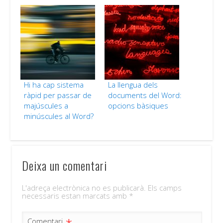
Hi ha cap sistema
La llengua dels
ràpid per passar de
documents del Word:
majúscules a
opcions bàsiques
minúscules al Word?
Deixa un comentari
L'adreça electrònica no es publicarà.
Els camps
necessaris estan marcats amb
*
Comentari