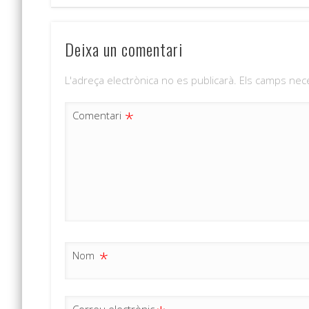
Deixa un comentari
L'adreça electrònica no es publicarà.
Els camps nec
*
Comentari
*
Nom