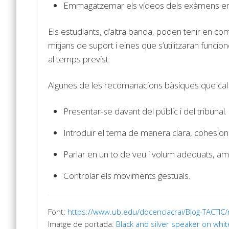
Emmagatzemar els vídeos dels exàmens enreg
Els estudiants, d’altra banda, poden tenir en c
mitjans de suport i eines que s’utilitzaran funcio
al temps previst.
Algunes de les recomanacions bàsiques que cal 
Presentar-se davant del públic i del tribunal.
Introduir el tema de manera clara, cohesio
Parlar en un to de veu i volum adequats, amb
Controlar els moviments gestuals.
Font:
https://www.ub.edu/docenciacrai/Blog-TACTIC/
Imatge de portada:
Black and silver speaker on whit