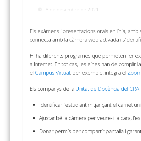
8 de desembre de 2021
Els exàmens i presentacions orals en línia, amb s
connecta amb la càmera web activada i s’identific
Hi ha diferents programes que permeten fer ex
a Internet. En tot cas, les eines han de complir 
el
Campus Virtual
, per exemple, integra el
Zoo
Els companys de la
Unitat de Docència del CRAI
Identificar l’estudiant mitjançant el carnet univ
Ajustar bé la càmera per veure-li la cara, l’es
Donar permís per compartir pantalla i garanti