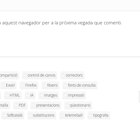
en aquest navegador per a la pròxima vegada que comenti.
compartició
control de canvis
correctors
Excel
Firefox
fitxers
fonts de consulta
HTML
IA
imatges
impressió
ntalla
PDF
presentacions
qüestionaris
Softcatalà
substitucions
teletreball
tipografia