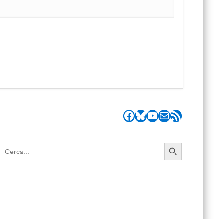
Facebook
Bluesky
YouTube
Correu electrònic
Canal RSS
Search Button
Search
for: