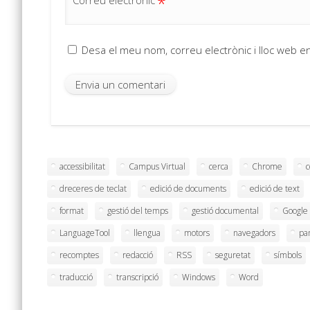
*
Correu electrònic
Desa el meu nom, correu electrònic i lloc web 
accessibilitat
Campus Virtual
cerca
Chrome
dreceres de teclat
edició de documents
edició de text
format
gestió del temps
gestió documental
Google
LanguageTool
llengua
motors
navegadors
pa
recomptes
redacció
RSS
seguretat
símbols
traducció
transcripció
Windows
Word