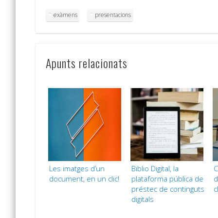
exàmens
presentacions
Apunts relacionats
Les imatges d’un
Biblio Digital, la
C
document, en un clic!
plataforma pública de
d
préstec de continguts
c
digitals