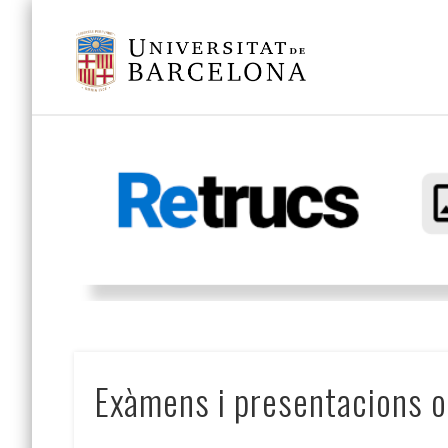
Eines i trucs útils per facilitar l'edició, redacció, traducció i verificaci
Exàmens i presentacions o