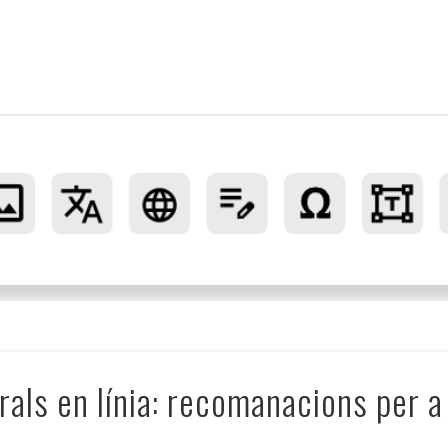
ó ortogràfica de textos
rals en línia: recomanacions per 