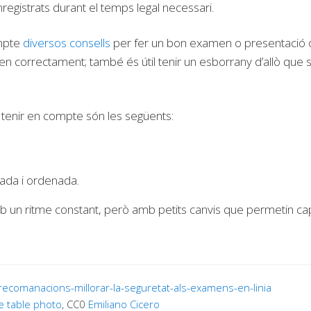
istrats durant el temps legal necessari.
ompte
diversos consells
per fer un bon examen o presentació or
nen correctament; també és útil tenir un esborrany d’allò que s
tenir en compte són les següents:
nada i ordenada.
 un ritme constant, però amb petits canvis que permetin capta
recomanacions-millorar-la-seguretat-als-examens-en-linia
e table photo
, CC0
Emiliano Cicero