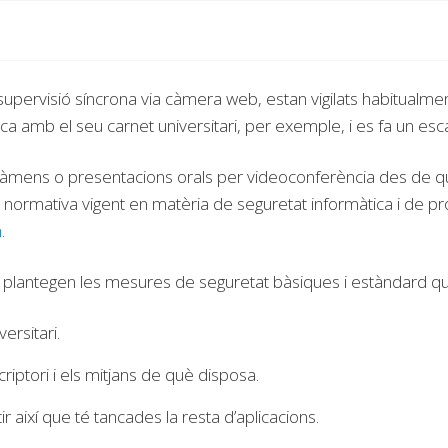
upervisió síncrona via càmera web, estan vigilats habitualmen
a amb el seu carnet universitari, per exemple, i es fa un esca
àmens o presentacions orals per videoconferència des de q
la normativa vigent en matèria de seguretat informàtica i de p
m
.
plantegen les mesures de seguretat bàsiques i estàndard qu
ersitari.
criptori i els mitjans de què disposa.
r així que té tancades la resta d’aplicacions.