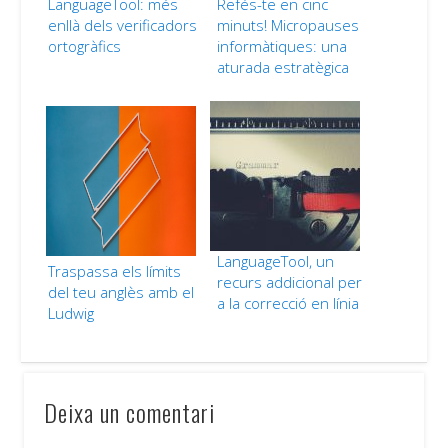
LanguageTool: més
Refés-te en cinc
enllà dels verificadors
minuts! Micropauses
ortogràfics
informàtiques: una
aturada estratègica
LanguageTool, un
Traspassa els límits
recurs addicional per
del teu anglès amb el
a la correcció en línia
Ludwig
Deixa un comentari