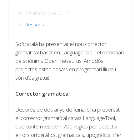
19 de març de 2014
Ressons
Softcatalà ha presentat el nou corrector
gramatical basat en LanguageTool i el diccionari
de sinònims OpenThesaurus. Ambdós
projectes estan basats en programari lliure i
són d’ús gratuït.
Corrector gramatical
Després de dos anys de feina, s’ha presentat
el corrector gramatical català LanguageTool,
que conté més de 1.700 regles per detectar
errors ortogràfics, gramaticals, tipogràfics, i fer