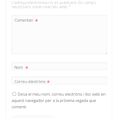
L'adreça electrònica no es publicarà.
Els camps
necessaris estan marcats amb
*
*
Comentari
*
Nom
*
Correu electrònic
Desa el meu nom, correu electrònic i lloc web en
aquest navegador per a la pròxima vegada que
comenti.