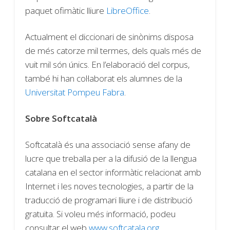
paquet ofimàtic lliure
LibreOffice
.
Actualment el diccionari de sinònims disposa
de més catorze mil termes, dels quals més de
vuit mil són únics. En l’elaboració del corpus,
també hi han col·laborat els alumnes de la
Universitat Pompeu Fabra
.
Sobre Softcatalà
Softcatalà és una associació sense afany de
lucre que treballa per a la difusió de la llengua
catalana en el sector informàtic relacionat amb
Internet i les noves tecnologies, a partir de la
traducció de programari lliure i de distribució
gratuïta. Si voleu més informació, podeu
consultar el web
www.softcatala.org
.