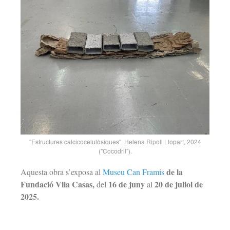
"Estructures calcicocelulòsiques". Helena Ripoll Llopart, 2024
("Cocodril").
de la
Aquesta obra s’exposa al
Museu Can Framis
Fundació Vila Casas,
16 de juny
20 de juliol de
del
al
2025.