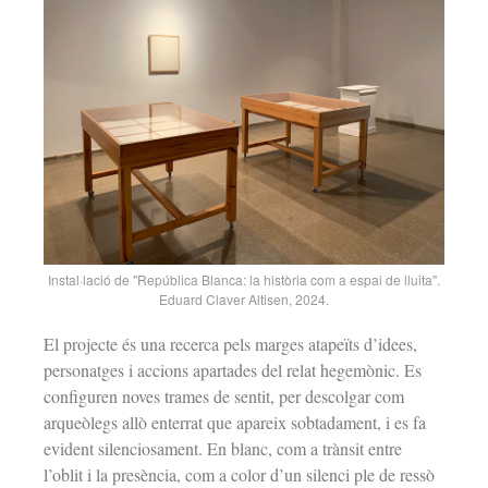
Instal·lació de "República Blanca: la història com a espai de lluita".
Eduard Claver Altisen, 2024.
El projecte és una recerca pels marges atapeïts d’idees,
personatges i accions apartades del relat hegemònic. Es
configuren noves trames de sentit, per descolgar com
arqueòlegs allò enterrat que apareix sobtadament, i es fa
evident silenciosament. En blanc, com a trànsit entre
l’oblit i la presència, com a color d’un silenci ple de ressò