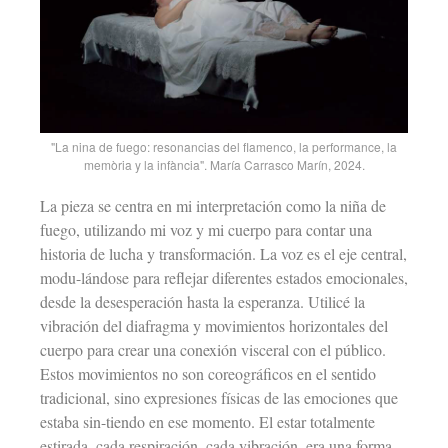
"La nina de fuego: resonancias del flamenco, la performance, la
memòria y la infància". María Carrasco Marín, 2024.
La pieza se centra en mi interpretación como la niña de
fuego, utilizando mi voz y mi cuerpo para contar una
historia de lucha y transformación. La voz es el eje central,
modu-lándose para reflejar diferentes estados emocionales,
desde la desesperación hasta la esperanza. Utilicé la
vibración del diafragma y movimientos horizontales del
cuerpo para crear una conexión visceral con el público.
Estos movimientos no son coreográficos en el sentido
tradicional, sino expresiones físicas de las emociones que
estaba sin-tiendo en ese momento. El estar totalmente
estirada, cada respiración, cada vibración, era una forma