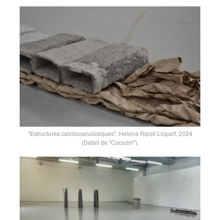
"Estructures calcicocelulòsiques". Helena Ripoll Llopart, 2024
(Detall de "Cocodril").