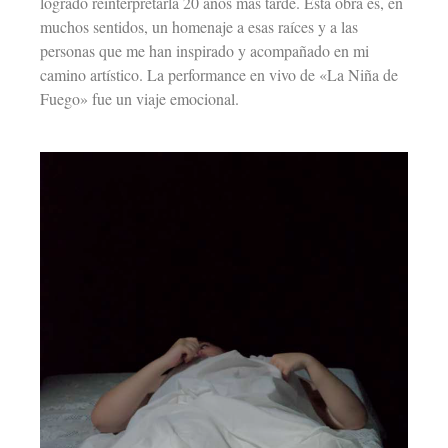
logrado reinterpretarla 20 años más tarde. Esta obra es, en
muchos sentidos, un homenaje a esas raíces y a las
personas que me han inspirado y acompañado en mi
camino artístico. La performance en vivo de «La Niña de
Fuego» fue un viaje emocional.