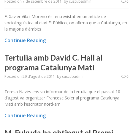
Posted on
7 de setembre de 2011
by
cuscubadmin
0
F. Xavier Vila i Moreno és entrevistat en un article de
sociolingüística al diari El Público, on afirma que a Catalunya, en
la majoria d'àmbits
Continue Reading
Tertulia amb David C. Hall al
programa Catalunya Matí
Posted on
29 d'agost de 2011
by
cuscubadmin
0
Teresa Navés ens va informar de la tertulia que el passat 10
d'agost va organitzar Francesc Soler al programa Catalunya
Matí amb l'escriptor nord-am
Continue Reading
M. Fukuda ha obtingut el Premi