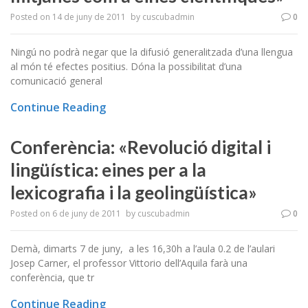
Posted on
14 de juny de 2011
by
cuscubadmin
0
Ningú no podrà negar que la difusió generalitzada d’una llengua
al món té efectes positius. Dóna la possibilitat d’una
comunicació general
Continue Reading
Conferència: «Revolució digital i
lingüística: eines per a la
lexicografia i la geolingüística»
Posted on
6 de juny de 2011
by
cuscubadmin
0
Demà, dimarts 7 de juny, a les 16,30h a l’aula 0.2 de l’aulari
Josep Carner, el professor Vittorio dell’Aquila farà una
conferència, que tr
Continue Reading