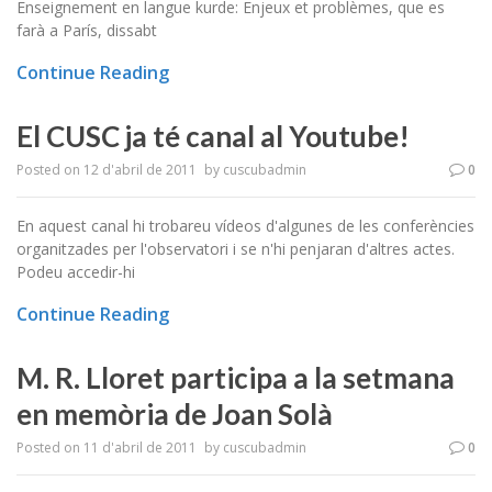
Enseignement en langue kurde: Enjeux et problèmes, que es
farà a París, dissabt
Continue Reading
El CUSC ja té canal al Youtube!
Posted on
12 d'abril de 2011
by
cuscubadmin
0
En aquest canal hi trobareu vídeos d'algunes de les conferències
organitzades per l'observatori i se n'hi penjaran d'altres actes.
Podeu accedir-hi
Continue Reading
M. R. Lloret participa a la setmana
en memòria de Joan Solà
Posted on
11 d'abril de 2011
by
cuscubadmin
0