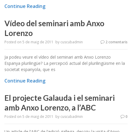
Continue Reading
Vídeo del seminari amb Anxo
Lorenzo
Posted on
5 de maig de 2011
by
cuscubadmin
2 comentaris
Ja podeu veure el vídeo del seminari amb Anxo Lorenzo
Espanya plurilingüe? La percepció actual del plurilingüisme en la
societat espanyola, que es
Continue Reading
El projecte Galauda i el seminari
amb Anxo Lorenzo, a l’ABC
Posted on
5 de maig de 2011
by
cuscubadmin
0
Un article de l'ABC de l'edició gallega, descriu la visita d'Anxo