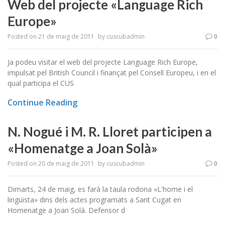
Web del projecte «Language Rich
Europe»
Posted on
21 de maig de 2011
by
cuscubadmin
0
Ja podeu visitar el web del projecte Language Rich Europe,
impulsat pel British Council i finançat pel Consell Europeu, i en el
qual participa el CUS
Continue Reading
N. Nogué i M. R. Lloret participen a
«Homenatge a Joan Solà»
Posted on
20 de maig de 2011
by
cuscubadmin
0
Dimarts, 24 de maig, es farà la taula rodona «L'home i el
lingüista» dins dels actes programats a Sant Cugat en
Homenatge a Joan Solà. Defensor d