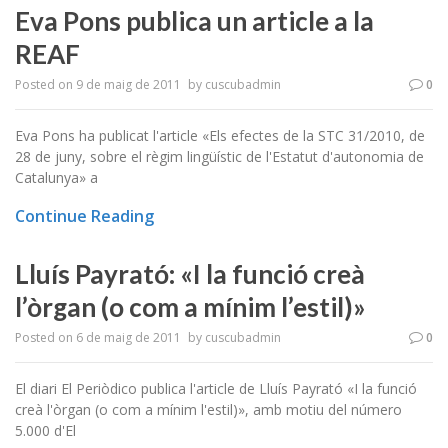
Eva Pons publica un article a la
REAF
Posted on
9 de maig de 2011
by
cuscubadmin
0
Eva Pons ha publicat l'article «Els efectes de la STC 31/2010, de
28 de juny, sobre el règim lingüístic de l'Estatut d'autonomia de
Catalunya» a
Continue Reading
Lluís Payrató: «I la funció creà
l’òrgan (o com a mínim l’estil)»
Posted on
6 de maig de 2011
by
cuscubadmin
0
El diari El Periòdico publica l'article de Lluís Payrató «I la funció
creà l'òrgan (o com a mínim l'estil)», amb motiu del número
5.000 d'El