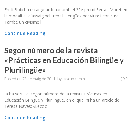
Emili Boix ha estat guardonat amb el 29è premi Serra i Moret en
la modalitat d'assaig pel treball Llengües per viure i conviure.
També un civisme l
Continue Reading
Segon número de la revista
«Prácticas en Educación Bilingüe y
Plurilingüe»
Posted on
23 de maig de 2011
by
cuscubadmin
0
Ja ha sortit el segon número de la revista Prácticas en
Educación Bilingüe y Plurilingüe, en el qual hi ha un article de
Teresa Navés: «Leccio
Continue Reading