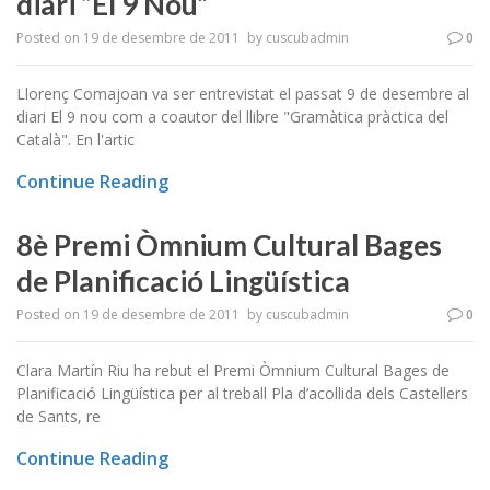
diari “El 9 Nou”
Posted on
19 de desembre de 2011
by
cuscubadmin
0
Llorenç Comajoan va ser entrevistat el passat 9 de desembre al
diari El 9 nou com a coautor del llibre "Gramàtica pràctica del
Català". En l'artic
Continue Reading
8è Premi Òmnium Cultural Bages
de Planificació Lingüística
Posted on
19 de desembre de 2011
by
cuscubadmin
0
Clara Martín Riu ha rebut el Premi Òmnium Cultural Bages de
Planificació Lingüística per al treball Pla d’acollida dels Castellers
de Sants, re
Continue Reading