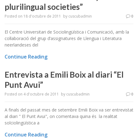
plurilingual societies”
Posted on
18 d'octubre de 2011
by
cuscubadmin
0
El Centre Universitari de Sociolingüística i Comunicació, amb la
col·laboració del grup d’assignatures de Llengua i Literatura
neerlandeses del
Continue Reading
Entrevista a Emili Boix al diari “El
Punt Avui”
Posted on
4 d'octubre de 2011
by
cuscubadmin
0
A finals del passat mes de setembre Emili Boix va ser entrevistat
al diari " El Punt Avui", on comentava quina és la realitat
solciolingüística a
Continue Reading