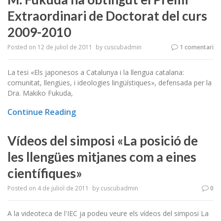
Extraordinari de Doctorat del curs
2009-2010
Posted on
12 de juliol de 2011
by
cuscubadmin
1 comentari
La tesi «Els japonesos a Catalunya i la llengua catalana:
comunitat, llengües, i ideologies lingüístiques», defensada per la
Dra. Makiko Fukuda,
Continue Reading
Vídeos del simposi «La posició de
les llengües mitjanes com a eines
científiques»
Posted on
4 de juliol de 2011
by
cuscubadmin
0
A la videoteca de l'IEC ja podeu veure els vídeos del simposi La