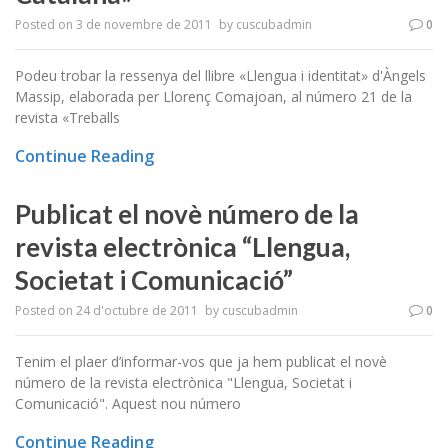
Posted on
3 de novembre de 2011
by
cuscubadmin
0
Podeu trobar la ressenya del llibre «Llengua i identitat» d'Àngels
Massip, elaborada per Llorenç Comajoan, al número 21 de la
revista «Treballs
Continue Reading
Publicat el novè número de la
revista electrònica “Llengua,
Societat i Comunicació”
Posted on
24 d'octubre de 2011
by
cuscubadmin
0
Tenim el plaer d’informar-vos que ja hem publicat el novè
número de la revista electrònica "Llengua, Societat i
Comunicació". Aquest nou número
Continue Reading