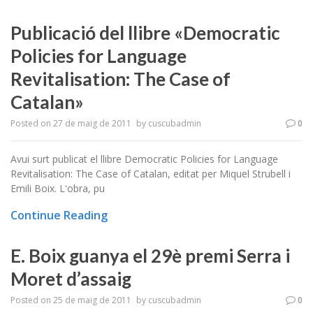
Publicació del llibre «Democratic
Policies for Language
Revitalisation: The Case of
Catalan»
Posted on
27 de maig de 2011
by
cuscubadmin
0
Avui surt publicat el llibre Democratic Policies for Language
Revitalisation: The Case of Catalan, editat per Miquel Strubell i
Emili Boix. L'obra, pu
Continue Reading
E. Boix guanya el 29è premi Serra i
Moret d’assaig
Posted on
25 de maig de 2011
by
cuscubadmin
0