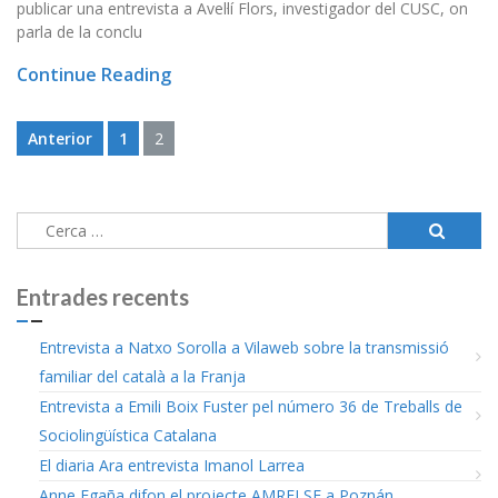
publicar una entrevista a Avel·lí Flors, investigador del CUSC, on
parla de la conclu
Continue Reading
Paginació
Anterior
1
2
de
les
Cerca:
entrades
Entrades recents
Entrevista a Natxo Sorolla a Vilaweb sobre la transmissió
familiar del català a la Franja
Entrevista a Emili Boix Fuster pel número 36 de Treballs de
Sociolingüística Catalana
El diaria Ara entrevista Imanol Larrea
Anne Egaña difon el projecte AMRELSE a Poznán