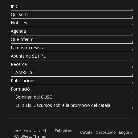
Inici
Qui som
Notícies
Agenda
Què oferim
La nostra revista
Apunts de SL i PL
Recerca
AMRELSE
Publicacions
Formació
Seminari del CUSC
Curs Els Discursos sobre la promoció del català
2021 (c) CUSC-UB |
Enlighten
Català
Castellano
English
WordPress Theme: