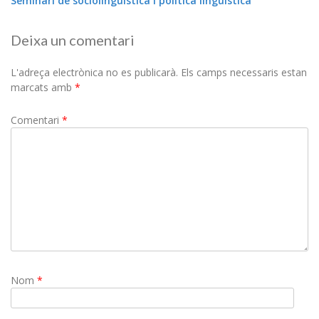
Seminari de sociolingüística i política lingüística
Deixa un comentari
L'adreça electrònica no es publicarà.
Els camps necessaris estan
marcats amb
*
Comentari
*
Nom
*