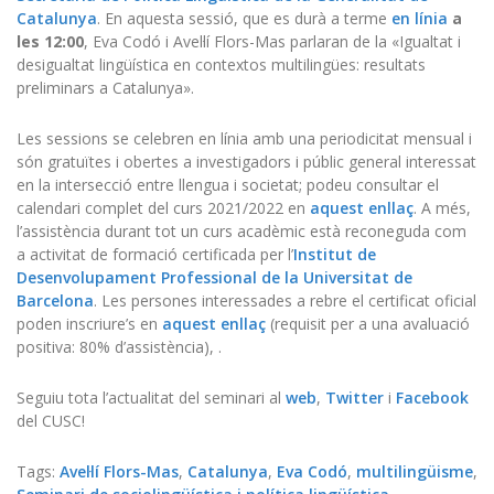
Catalunya
. En aquesta sessió, que es durà a terme
en línia
a
les 12:00
, Eva Codó i Avel·lí Flors-Mas parlaran de la «Igualtat i
desigualtat lingüística en contextos multilingües: resultats
preliminars a Catalunya».
Les sessions se celebren en línia amb una periodicitat mensual i
són gratuïtes i obertes a investigadors i públic general interessat
en la intersecció entre llengua i societat; podeu consultar el
calendari complet del curs 2021/2022 en
aquest enllaç
. A més,
l’assistència durant tot un curs acadèmic està reconeguda com
a activitat de formació certificada per l’
Institut de
Desenvolupament Professional de la Universitat de
Barcelona
. Les persones interessades a rebre el certificat oficial
poden inscriure’s en
aquest enllaç
(requisit per a una avaluació
positiva: 80% d’assistència), .
Seguiu tota l’actualitat del seminari al
web
,
Twitter
i
Facebook
del CUSC!
Tags:
Avel·lí Flors-Mas
,
Catalunya
,
Eva Codó
,
multilingüisme
,