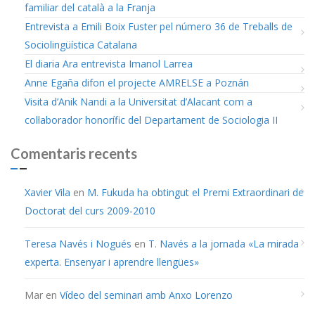
familiar del català a la Franja
Entrevista a Emili Boix Fuster pel número 36 de Treballs de
Sociolingüística Catalana
El diaria Ara entrevista Imanol Larrea
Anne Egaña difon el projecte AMRELSE a Poznán
Visita d’Anik Nandi a la Universitat d’Alacant com a
col·laborador honorífic del Departament de Sociologia II
Comentaris recents
Xavier Vila
en
M. Fukuda ha obtingut el Premi Extraordinari de
Doctorat del curs 2009-2010
Teresa Navés i Nogués
en
T. Navés a la jornada «La mirada
experta. Ensenyar i aprendre llengües»
Mar
en
Vídeo del seminari amb Anxo Lorenzo