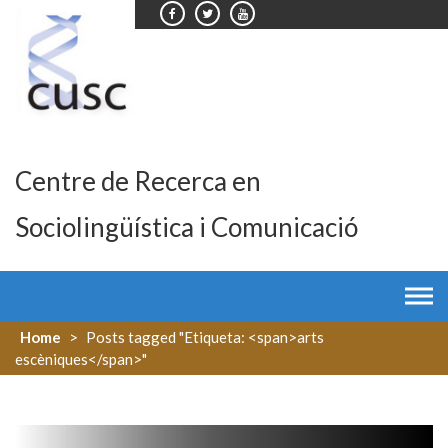
Skip
to
content
Centre de Recerca en
Sociolingüística i Comunicació
Home
>
Posts tagged "Etiqueta: <span>arts
escèniques</span>"