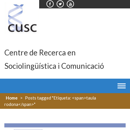
Skip
to
content
Centre de Recerca en
Sociolingüística i Comunicació
Home
>
Posts tagged "Etiqueta: <span>taula
rodona</span>"