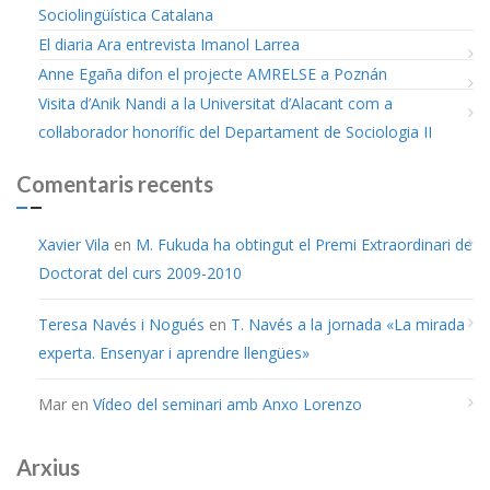
Sociolingüística Catalana
El diaria Ara entrevista Imanol Larrea
Anne Egaña difon el projecte AMRELSE a Poznán
Visita d’Anik Nandi a la Universitat d’Alacant com a
col·laborador honorífic del Departament de Sociologia II
Comentaris recents
Xavier Vila
en
M. Fukuda ha obtingut el Premi Extraordinari de
Doctorat del curs 2009-2010
Teresa Navés i Nogués
en
T. Navés a la jornada «La mirada
experta. Ensenyar i aprendre llengües»
Mar
en
Vídeo del seminari amb Anxo Lorenzo
Arxius