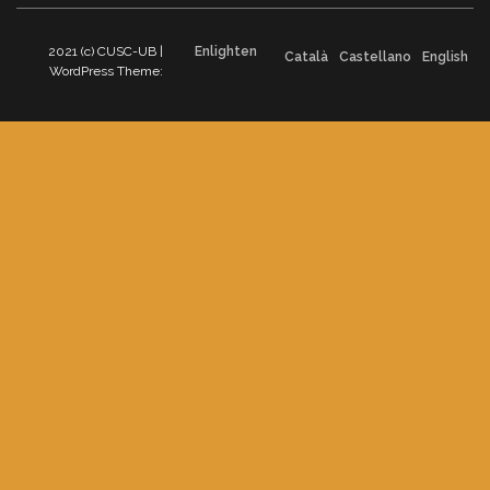
2021 (c) CUSC-UB |
Enlighten
Català
Castellano
English
WordPress Theme: