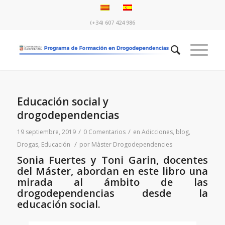
(+34) 607 424 986
Educación social y
drogodependencias
/
/
19 septiembre, 2019
0 Comentarios
en
Adicciones
,
blog
,
/
Drogas
,
Educación
por
Màster Drogodependencies
Sonia Fuertes y Toni Garin, docentes
del Máster, abordan en este libro una
mirada al ámbito de las
drogodependencias desde la
educación social.