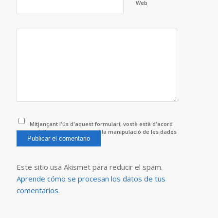
Web
Mitjançant l'ús d'aquest formulari, vostè està d'acord
amb l'emmagatzematge i la manipulació de les dades
per aquest lloc web.
*
Este sitio usa Akismet para reducir el spam.
Aprende cómo se procesan los datos de tus
comentarios.