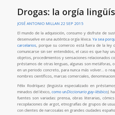
Drogas: la orgía lingüís
JOSÉ ANTONIO MILLAN
22 SEP 2015
El mundo de la adquisición, consumo y disfrute de sus
desenvuelve en una auténtica orgía léxica.
Ya sea porq
carcelarios
, porque su comercio está fuera de la ley 
comunicarse sin ser entendidos, el caso es que hay un
objetos, procedimientos y sensaciones relacionados co
préstamos de otras lenguas, algunas son metáforas, o
en un periodo concreto, para nunca más volver… o rea
nombres científicos, marcas comerciales, denominacion
Félix Rodríquez (lingüista especializado en présta
minados del léxico,
como un
Diccionario gay-lésbico
),
ha 
fuentes son variadas: prensa, obras literarias, cómic
recopilaciones de argot, etnografías de grupos de usua
con clientes de narcosalas en grandes ciudades españo