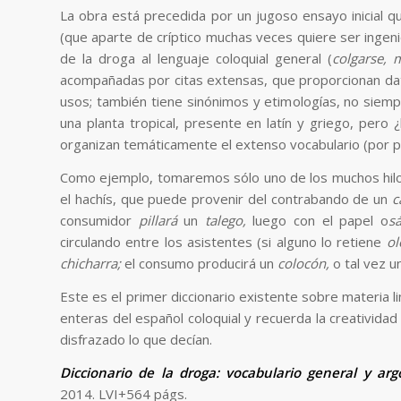
La obra está precedida por un jugoso ensayo inicial q
(que aparte de críptico muchas veces quiere ser ingen
de la droga al lenguaje coloquial general (
colgarse, 
acompañadas por citas extensas, que proporcionan da
usos; también tiene sinónimos y etimologías, no siempr
una planta tropical, presente en latín y griego, pero
organizan temáticamente el extenso vocabulario (por p
Como ejemplo, tomaremos sólo uno de los muchos hilos
el hachís, que puede provenir del contrabando de un
c
consumidor
pillará
un
talego,
luego con el papel o
s
circulando entre los asistentes (si alguno lo retiene
ol
chicharra;
el consumo producirá un
colocón,
o tal vez u
Este es el primer diccionario existente sobre materia l
enteras del español coloquial y recuerda la creativida
disfrazado lo que decían.
Diccionario de la droga: vocabulario general y arg
2014. LVI+564 págs.