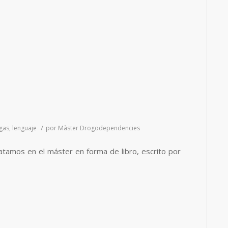
/
gas
,
lenguaje
por
Màster Drogodependencies
atamos en el máster en forma de libro, escrito por