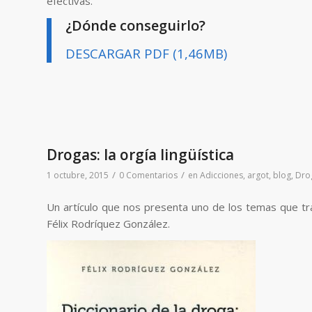
efectivas.
¿Dónde conseguirlo?
DESCARGAR PDF (1,46MB)
Drogas: la orgía lingüística
/
/
1 octubre, 2015
0 Comentarios
en
Adicciones
,
argot
,
blog
,
Dro
Un artículo que nos presenta uno de los temas que tr
Félix Rodríquez González.