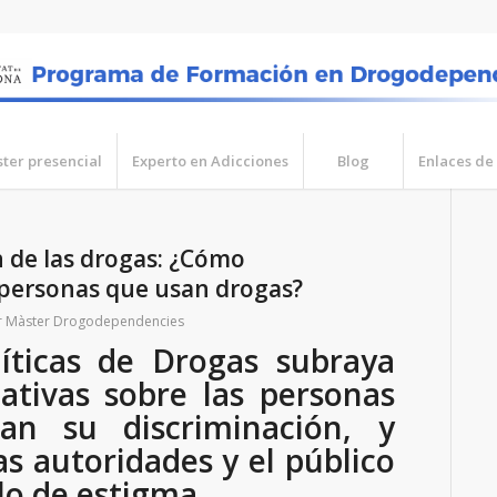
ter presencial
Experto en Adicciones
Blog
Enlaces de 
 de las drogas: ¿Cómo
s personas que usan drogas?
r
Màster Drogodependencies
íticas de Drogas subraya
ativas sobre las personas
n su discriminación, y
as autoridades y el público
lo de estigma.