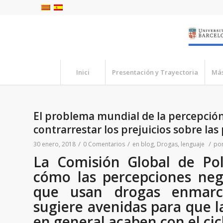
Inici
Presentación y Trayectoria
Más
El problema mundial de la percepción
contrarrestar los prejuicios sobre la
/
/
/
30 enero, 2018
0 Comentarios
en
blog
,
Drogas
,
lenguaje
po
La Comisión Global de Pol
cómo las percepciones neg
que usan drogas enmarca
sugiere avenidas para que l
en general acaben con el cic