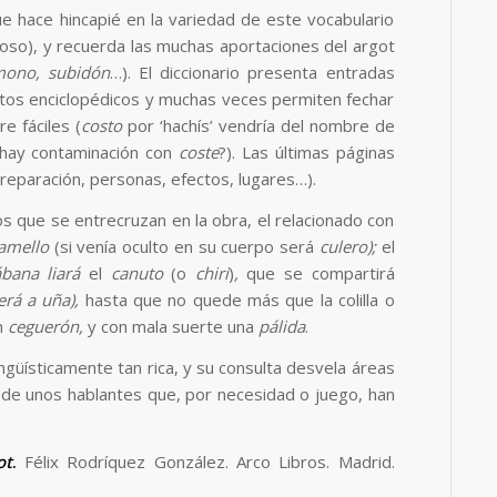
ue hace hincapié en la variedad de este vocabulario
ioso), y recuerda las muchas aportaciones del argot
mono, subidón
…). El diccionario presenta entradas
tos enciclopédicos y muchas veces permiten fechar
e fáciles (
costo
por ‘hachís’ vendría del nombre de
 ¿hay contaminación con
coste
?). Las últimas páginas
reparación, personas, efectos, lugares…).
 que se entrecruzan en la obra, el relacionado con
amello
(si venía oculto en su cuerpo será
culero);
el
ábana
liará
el
canuto
(o
chiri
)
,
que se compartirá
erá a uña),
hasta que no quede más que la colilla o
n
ceguerón,
y con mala suerte una
pálida
.
ingüísticamente tan rica, y su consulta desvela áreas
d de unos hablantes que, por necesidad o juego, han
ot
.
Félix Rodríquez González. Arco Libros. Madrid.