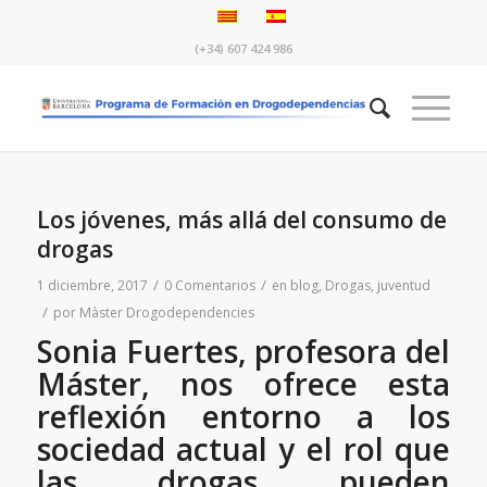
(+34) 607 424 986
Los jóvenes, más allá del consumo de
drogas
/
/
1 diciembre, 2017
0 Comentarios
en
blog
,
Drogas
,
juventud
/
por
Màster Drogodependencies
Sonia Fuertes, profesora del
Máster, nos ofrece esta
reflexión entorno a los
sociedad actual y el rol que
las drogas pueden