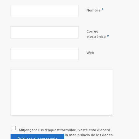
*
Nombre
Correo
*
electrónico
Web
Mitjançant l'ús d'aquest formulari, vostè està d'acord
amb l'emmagatzematge i la manipulació de les dades