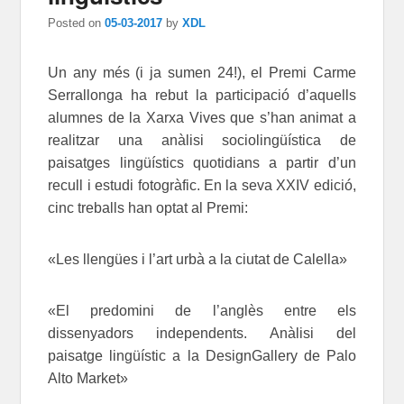
Posted on
05-03-2017
by
XDL
Un any més (i ja sumen 24!), el Premi Carme
Serrallonga ha rebut la participació d’aquells
alumnes de la Xarxa Vives que s’han animat a
realitzar una anàlisi sociolingüística de
paisatges lingüístics quotidians a partir d’un
recull i estudi fotogràfic. En la seva XXIV edició,
cinc treballs han optat al Premi:
«Les llengües i l’art urbà a la ciutat de Calella»
«El predomini de l’anglès entre els
dissenyadors independents. Anàlisi del
paisatge lingüístic a la DesignGallery de Palo
Alto Market»