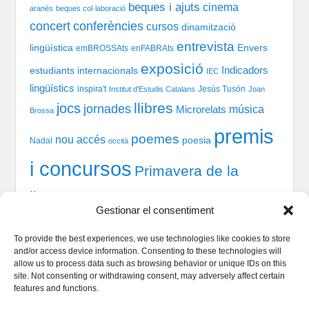
beques i ajuts
cinema
aranès
beques col·laboració
concert
conferències
cursos
dinamització
entrevista
lingüística
Envers
emBROSSAts
enFABRAts
exposició
Indicadors
estudiants internacionals
IEC
lingüístics
inspira't
Jesús Tusón
Institut d'Estudis Catalans
Joan
llibres
jocs
jornades
música
Microrelats
Brossa
premis
poemes
nou accés
poesia
Nadal
occità
i concursos
Primavera de la
llengua
recital
taules
tast-scrabble
Química
prosa
Gestionar el consentiment
xerrada
rodones
TIC
teatre
welcome session
To provide the best experiences, we use technologies like cookies to store
and/or access device information. Consenting to these technologies will
allow us to process data such as browsing behavior or unique IDs on this
site. Not consenting or withdrawing consent, may adversely affect certain
Qui som
features and functions.
Serveis Lingüístics