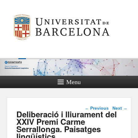
Menu
Post navigation
←
Previous
Next
→
Deliberació i lliurament del
XXIV Premi Carme
Serrallonga. Paisatges
lingüístics