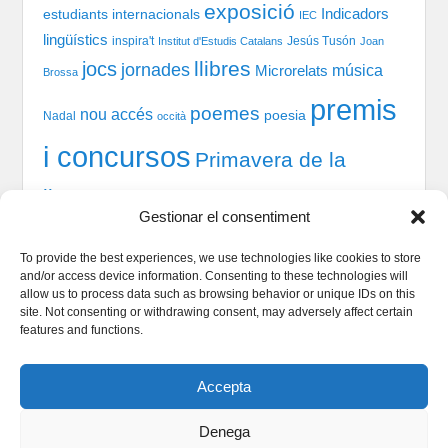
exposició
Indicadors
estudiants internacionals
IEC
lingüístics
inspira't
Jesús Tusón
Institut d'Estudis Catalans
Joan
llibres
jocs
jornades
música
Microrelats
Brossa
premis
poemes
nou accés
poesia
Nadal
occità
i concursos
Primavera de la
llengua
recital
taules
tast-scrabble
Química
prosa
Gestionar el consentiment
xerrada
rodones
TIC
teatre
welcome session
To provide the best experiences, we use technologies like cookies to store
and/or access device information. Consenting to these technologies will
allow us to process data such as browsing behavior or unique IDs on this
site. Not consenting or withdrawing consent, may adversely affect certain
Qui som
features and functions.
Serveis Lingüístics
Dinamització i Sociolingüística
Accepta
Política de cookies
Denega