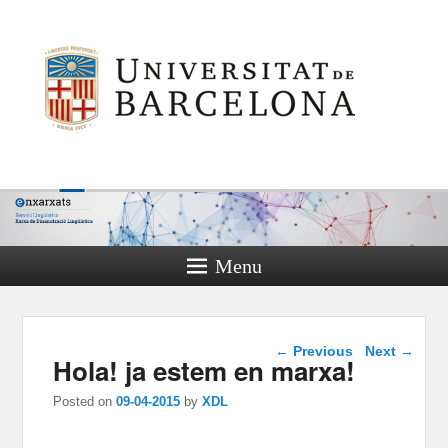
Menu
Post navigation
←
Previous
Next
→
Hola! ja estem en marxa!
Posted on
09-04-2015
by
XDL