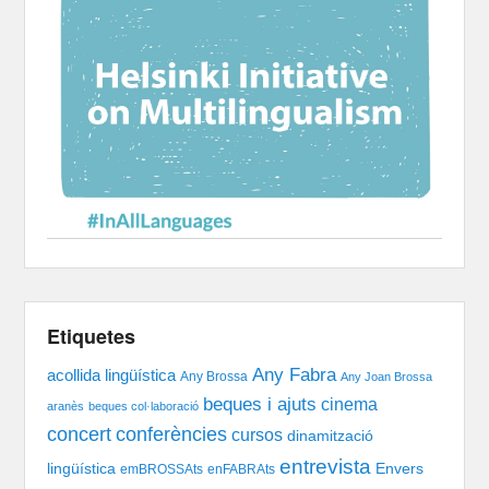
Etiquetes
Any Fabra
acollida lingüística
Any Brossa
Any Joan Brossa
beques i ajuts
cinema
aranès
beques col·laboració
concert
conferències
cursos
dinamització
entrevista
lingüística
Envers
emBROSSAts
enFABRAts