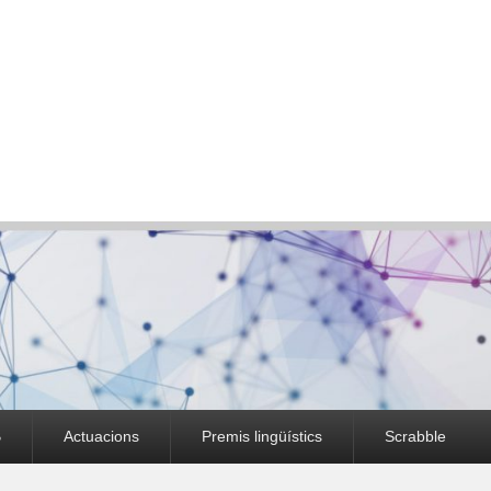
B
Actuacions
Premis lingüístics
Scrabble