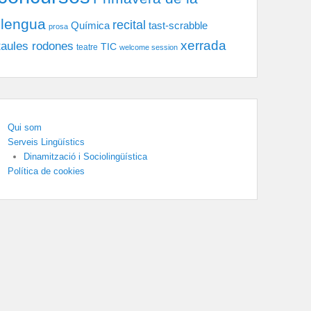
llengua
recital
tast-scrabble
Química
prosa
xerrada
taules rodones
TIC
teatre
welcome session
Qui som
Serveis Lingüístics
Dinamització i Sociolingüística
Política de cookies