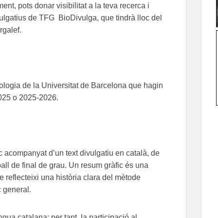
ent, pots donar visibilitat a la teva recerca i
ivulgatius de TFG BioDivulga, que tindrà lloc del
rgalef.
iologia de la Universitat de Barcelona que hagin
2025 o 2025-2026.
c acompanyat d’un text divulgatiu en català, de
all de final de grau. Un resum gràfic és una
 reflecteixi una història clara del mètode
ic general.
ngua catalana; per tant, la participació al