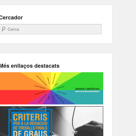
Cercador
Search
Més enllaços destacats