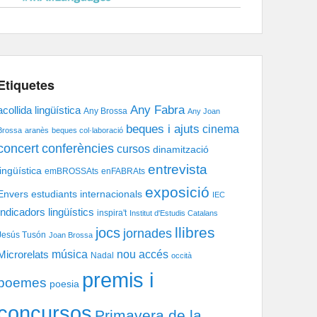
Etiquetes
Any Fabra
acollida lingüística
Any Brossa
Any Joan
beques i ajuts
cinema
Brossa
aranès
beques col·laboració
concert
conferències
cursos
dinamització
entrevista
lingüística
emBROSSAts
enFABRAts
exposició
Envers
estudiants internacionals
IEC
Indicadors lingüístics
inspira't
Institut d'Estudis Catalans
llibres
jocs
jornades
Jesús Tusón
Joan Brossa
música
nou accés
Microrelats
Nadal
occità
premis i
poemes
poesia
concursos
Primavera de la