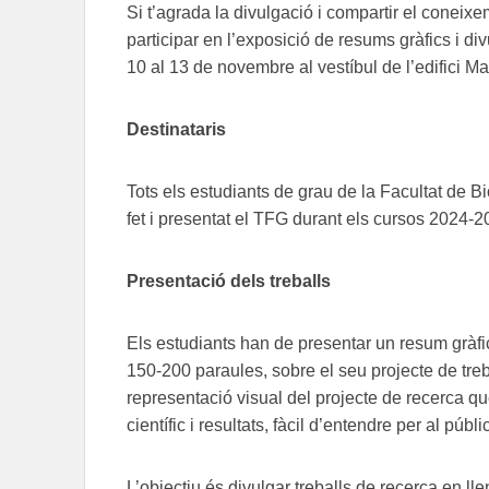
Si t’agrada la divulgació i compartir el coneixem
participar en l’exposició de resums gràfics i d
10 al 13 de novembre al vestíbul de l’edifici Ma
Destinataris
Tots els estudiants de grau de la Facultat de B
fet i presentat el TFG durant els cursos 2024-
Presentació dels treballs
Els estudiants han de presentar un resum gràfi
150-200 paraules, sobre el seu projecte de treb
representació visual del projecte de recerca que
científic i resultats, fàcil d’entendre per al públ
L’objectiu és divulgar treballs de recerca en lle