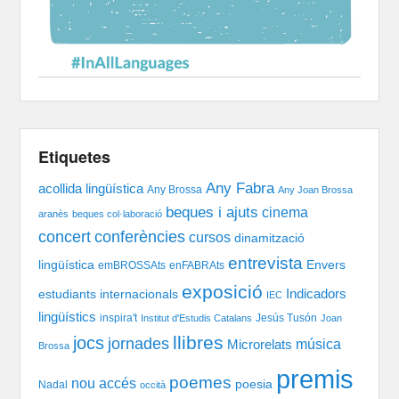
Etiquetes
Any Fabra
acollida lingüística
Any Brossa
Any Joan Brossa
beques i ajuts
cinema
aranès
beques col·laboració
concert
conferències
cursos
dinamització
entrevista
lingüística
Envers
emBROSSAts
enFABRAts
exposició
Indicadors
estudiants internacionals
IEC
lingüístics
inspira't
Jesús Tusón
Institut d'Estudis Catalans
Joan
llibres
jocs
jornades
música
Microrelats
Brossa
premis
poemes
nou accés
poesia
Nadal
occità