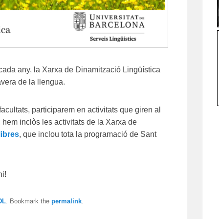
 cada any, la Xarxa de Dinamització Lingüística
vera de la llengua.
facultats, participarem en activitats que giren al
 hem inclòs les activitats de la Xarxa de
libres
, que inclou tota la programació de Sant
i!
DL
. Bookmark the
permalink
.