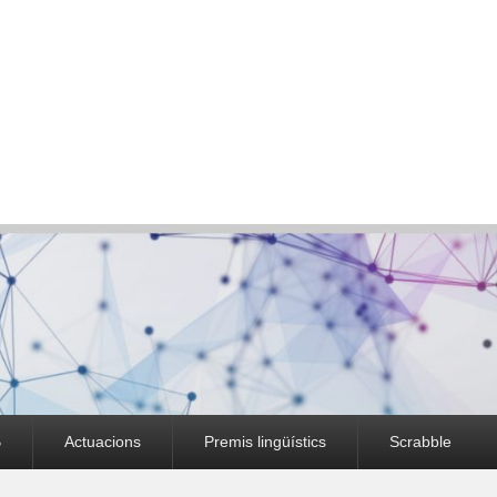
B
Actuacions
Premis lingüístics
Scrabble