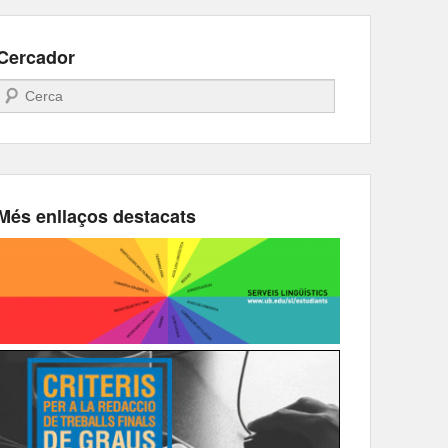
Cercador
Search
Més enllaços destacats