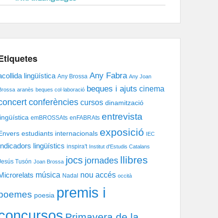
Etiquetes
Any Fabra
acollida lingüística
Any Brossa
Any Joan
beques i ajuts
cinema
Brossa
aranès
beques col·laboració
concert
conferències
cursos
dinamització
entrevista
lingüística
emBROSSAts
enFABRAts
exposició
Envers
estudiants internacionals
IEC
Indicadors lingüístics
inspira't
Institut d'Estudis Catalans
llibres
jocs
jornades
Jesús Tusón
Joan Brossa
música
nou accés
Microrelats
Nadal
occità
premis i
poemes
poesia
concursos
Primavera de la