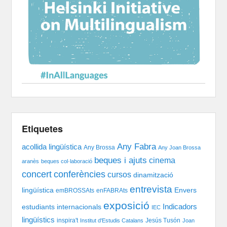
Etiquetes
Any Fabra
acollida lingüística
Any Brossa
Any Joan Brossa
beques i ajuts
cinema
aranès
beques col·laboració
concert
conferències
cursos
dinamització
entrevista
lingüística
Envers
emBROSSAts
enFABRAts
exposició
Indicadors
estudiants internacionals
IEC
lingüístics
inspira't
Jesús Tusón
Institut d'Estudis Catalans
Joan