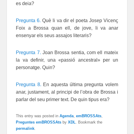
es deia?
Pregunta 6.
Què li va dir el poeta Josep Vicenç
Foix a Brossa quan ell, de jove, li va anar
ensenyar els seus assajos literaris?
Pregunta 7.
Joan Brossa sentia, com ell mateix
la va definir, una «passió ancestral» per un
personatge. Quin?
Pregunta 8.
En aquesta última pregunta volem
anar, justament, al principi de l’obra de Brossa i
parlar del seu primer text. De quin tipus era?
This entry was posted in
Agenda
,
emBROSSAts
,
Preguntes emBROSSAts
by
XDL
. Bookmark the
permalink
.