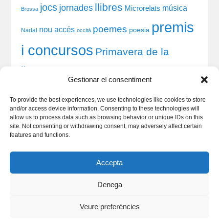
llibres
jocs
jornades
música
Microrelats
Brossa
premis
poemes
nou accés
poesia
Nadal
occità
i concursos
Primavera de la
llengua
recital
taules
tast-scrabble
Química
prosa
Gestionar el consentiment
xerrada
rodones
TIC
teatre
welcome session
To provide the best experiences, we use technologies like cookies to store
and/or access device information. Consenting to these technologies will
allow us to process data such as browsing behavior or unique IDs on this
site. Not consenting or withdrawing consent, may adversely affect certain
Qui som
features and functions.
Serveis Lingüístics
Dinamització i Sociolingüística
Accepta
Política de cookies
Denega
Veure preferències
Copyright © 2026
Enxarxats
All Rights Reserved.