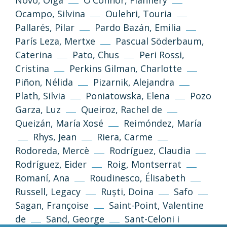
Information and standards
Ocampo, Silvina
Oulehri, Touria
Pallarés, Pilar
Pardo Bazán, Emilia
París Leza, Mertxe
Pascual Söderbaum,
Caterina
Pato, Chus
Peri Rossi,
Cristina
Perkins Gilman, Charlotte
Piñon, Nélida
Pizarnik, Alejandra
Plath, Silvia
Poniatowska, Elena
Pozo
Garza, Luz
Queiroz, Rachel de
Privacy Policy
Legal Notice
Queizán, María Xosé
Reimóndez, María
Rhys, Jean
Riera, Carme
Cookies Policy
Rodoreda, Mercè
Rodríguez, Claudia
Rodríguez, Eider
Roig, Montserrat
Romaní, Ana
Roudinesco, Élisabeth
Desenvolupament web
Estudi Llimona
Russell, Legacy
Ruști, Doina
Safo
Sagan, Françoise
Saint-Point, Valentine
de
Sand, George
Sant-Celoni i