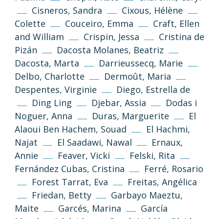
Cisneros, Sandra
Cixous, Hélène
Colette
Couceiro, Emma
Craft, Ellen
and William
Crispin, Jessa
Cristina de
Pizán
Dacosta Molanes, Beatriz
Dacosta, Marta
Darrieussecq, Marie
Delbo, Charlotte
Dermoût, Maria
Despentes, Virginie
Diego, Estrella de
Ding Ling
Djebar, Assia
Dodas i
Noguer, Anna
Duras, Marguerite
El
Alaoui Ben Hachem, Souad
El Hachmi,
Najat
El Saadawi, Nawal
Ernaux,
Annie
Feaver, Vicki
Felski, Rita
Fernández Cubas, Cristina
Ferré, Rosario
Forest Tarrat, Eva
Freitas, Angélica
Friedan, Betty
Garbayo Maeztu,
Maite
Garcés, Marina
García