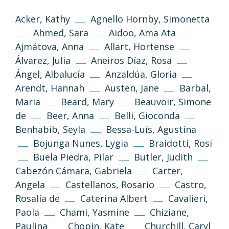
Acker, Kathy
Agnello Hornby, Simonetta
Ahmed, Sara
Aidoo, Ama Ata
Ajmátova, Anna
Allart, Hortense
Álvarez, Julia
Aneiros Díaz, Rosa
Ángel, Albalucía
Anzaldúa, Gloria
Arendt, Hannah
Austen, Jane
Barbal,
Maria
Beard, Mary
Beauvoir, Simone
de
Beer, Anna
Belli, Gioconda
Benhabib, Seyla
Bessa-Luís, Agustina
Bojunga Nunes, Lygia
Braidotti, Rosi
Buela Piedra, Pilar
Butler, Judith
Cabezón Cámara, Gabriela
Carter,
Angela
Castellanos, Rosario
Castro,
Rosalía de
Caterina Albert
Cavalieri,
Paola
Chami, Yasmine
Chiziane,
Paulina
Chopin, Kate
Churchill, Caryl