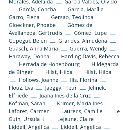
Morales, Adelaida
García Valdés, Olvido
García, Concha
Garcia, Marília
Garro, Elena
Gersao, Teolinda
Gloeckner, Phoebe
Gómez de
Avellaneda, Gertrudis
Gómez, Lupe
Gopegui, Belén
Grandes, Almudena
Guasch, Anna Maria
Guerra, Wendy
Haraway, Donna
Harding Davis, Rebecca
Herrada de Hohenbourg
Hildegarda
de Bingen
Hilst, Hilda
Hilst, Hilda
Hollows, Joanne
Ilis, Florina
Illouz, Eva
Jaeggy, Fleur
Jelinek,
Elfriede
Juana Inés de la Cruz
Kofman, Sarah
Krimer, María Inés
Laforet, Carmen
Laurens, Camille
Le
Guin, Ursula K.
Lejeune, Claire
Liddell, Angélica
Liddell, Angélica