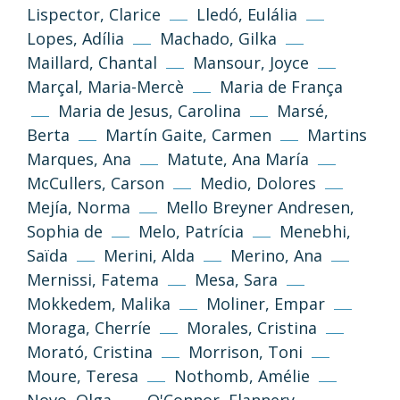
Lispector, Clarice
Lledó, Eulália
Lopes, Adília
Machado, Gilka
Maillard, Chantal
Mansour, Joyce
Marçal, Maria-Mercè
Maria de França
Maria de Jesus, Carolina
Marsé,
Berta
Martín Gaite, Carmen
Martins
Marques, Ana
Matute, Ana María
McCullers, Carson
Medio, Dolores
Mejía, Norma
Mello Breyner Andresen,
(CC-BY-NC-SA 3.0)
Sophia de
Melo, Patrícia
Menebhi,
Go Top
Saïda
Merini, Alda
Merino, Ana
Mernissi, Fatema
Mesa, Sara
Unless otherwise stated, the texts and
Mokkedem, Malika
Moliner, Empar
images on this website are published under
the Creative Commons 3.0 Attribution–
Moraga, Cherríe
Morales, Cristina
NonCommercial–ShareAlike (CC BY-NC-SA
Morató, Cristina
Morrison, Toni
3.0) license.
Moure, Teresa
Nothomb, Amélie
Novo, Olga
O'Connor, Flannery