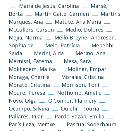
images on this website are published under
Maria de Jesus, Carolina
Marsé,
the Creative Commons 3.0 Attribution–
NonCommercial–ShareAlike (CC BY-NC-SA
Berta
Martín Gaite, Carmen
Martins
3.0) license.
Marques, Ana
Matute, Ana María
McCullers, Carson
Medio, Dolores
Information and standards
Mejía, Norma
Mello Breyner Andresen,
Sophia de
Melo, Patrícia
Menebhi,
Saïda
Merini, Alda
Merino, Ana
Mernissi, Fatema
Mesa, Sara
Mokkedem, Malika
Moliner, Empar
Moraga, Cherríe
Morales, Cristina
Morató, Cristina
Morrison, Toni
Moure, Teresa
Nothomb, Amélie
Privacy Policy
Legal Notice
Novo, Olga
O'Connor, Flannery
Ocampo, Silvina
Oulehri, Touria
Cookies Policy
Pallarés, Pilar
Pardo Bazán, Emilia
París Leza, Mertxe
Pascual Söderbaum,