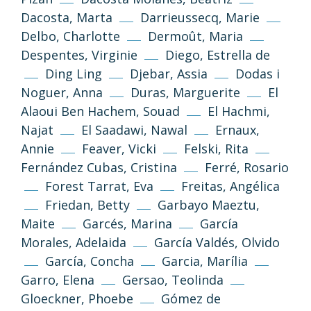
Dacosta, Marta
Darrieussecq, Marie
Delbo, Charlotte
Dermoût, Maria
Despentes, Virginie
Diego, Estrella de
Ding Ling
Djebar, Assia
Dodas i
Noguer, Anna
Duras, Marguerite
El
Alaoui Ben Hachem, Souad
El Hachmi,
Najat
El Saadawi, Nawal
Ernaux,
Annie
Feaver, Vicki
Felski, Rita
Fernández Cubas, Cristina
Ferré, Rosario
Forest Tarrat, Eva
Freitas, Angélica
Friedan, Betty
Garbayo Maeztu,
Maite
Garcés, Marina
García
Morales, Adelaida
García Valdés, Olvido
García, Concha
Garcia, Marília
Garro, Elena
Gersao, Teolinda
Gloeckner, Phoebe
Gómez de