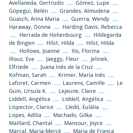
Avellaneda, Gertrudis
Gómez, Lupe
Gopegui, Belén
Grandes, Almudena
Guasch, Anna Maria
Guerra, Wendy
Haraway, Donna
Harding Davis, Rebecca
Herrada de Hohenbourg
Hildegarda
de Bingen
Hilst, Hilda
Hilst, Hilda
Hollows, Joanne
Ilis, Florina
Illouz, Eva
Jaeggy, Fleur
Jelinek,
Elfriede
Juana Inés de la Cruz
Kofman, Sarah
Krimer, María Inés
Laforet, Carmen
Laurens, Camille
Le
Guin, Ursula K.
Lejeune, Claire
Liddell, Angélica
Liddell, Angélica
Lispector, Clarice
Lledó, Eulália
(CC-BY-NC-SA 3.0)
Lopes, Adília
Machado, Gilka
Go Top
Maillard, Chantal
Mansour, Joyce
Unless otherwise stated, the texts and
Marçal, Maria-Mercè
Maria de França