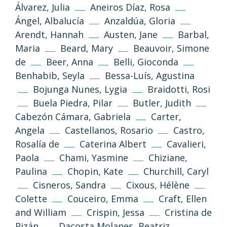
Álvarez, Julia
Aneiros Díaz, Rosa
Ángel, Albalucía
Anzaldúa, Gloria
Arendt, Hannah
Austen, Jane
Barbal,
Maria
Beard, Mary
Beauvoir, Simone
de
Beer, Anna
Belli, Gioconda
Benhabib, Seyla
Bessa-Luís, Agustina
Bojunga Nunes, Lygia
Braidotti, Rosi
Buela Piedra, Pilar
Butler, Judith
Cabezón Cámara, Gabriela
Carter,
Angela
Castellanos, Rosario
Castro,
Rosalía de
Caterina Albert
Cavalieri,
Paola
Chami, Yasmine
Chiziane,
Paulina
Chopin, Kate
Churchill, Caryl
Cisneros, Sandra
Cixous, Hélène
Colette
Couceiro, Emma
Craft, Ellen
and William
Crispin, Jessa
Cristina de
Pizán
Dacosta Molanes, Beatriz