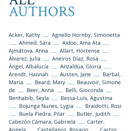
ALL
AUTHORS
Acker, Kathy
Agnello Hornby, Simonetta
Ahmed, Sara
Aidoo, Ama Ata
Ajmátova, Anna
Allart, Hortense
Álvarez, Julia
Aneiros Díaz, Rosa
Ángel, Albalucía
Anzaldúa, Gloria
Arendt, Hannah
Austen, Jane
Barbal,
Maria
Beard, Mary
Beauvoir, Simone
de
Beer, Anna
Belli, Gioconda
Benhabib, Seyla
Bessa-Luís, Agustina
Bojunga Nunes, Lygia
Braidotti, Rosi
Buela Piedra, Pilar
Butler, Judith
Cabezón Cámara, Gabriela
Carter,
Angela
Castellanos, Rosario
Castro,