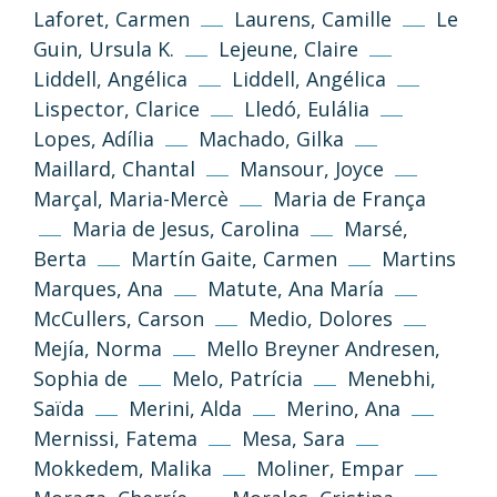
Go Top
Laforet, Carmen
Laurens, Camille
Le
Guin, Ursula K.
Lejeune, Claire
Unless otherwise stated, the texts and
Liddell, Angélica
Liddell, Angélica
images on this website are published under
the Creative Commons 3.0 Attribution–
Lispector, Clarice
Lledó, Eulália
NonCommercial–ShareAlike (CC BY-NC-SA
Lopes, Adília
Machado, Gilka
3.0) license.
Maillard, Chantal
Mansour, Joyce
Marçal, Maria-Mercè
Maria de França
Information and standards
Maria de Jesus, Carolina
Marsé,
Berta
Martín Gaite, Carmen
Martins
Marques, Ana
Matute, Ana María
McCullers, Carson
Medio, Dolores
Mejía, Norma
Mello Breyner Andresen,
Sophia de
Melo, Patrícia
Menebhi,
Saïda
Merini, Alda
Merino, Ana
Mernissi, Fatema
Mesa, Sara
Privacy Policy
Legal Notice
Mokkedem, Malika
Moliner, Empar