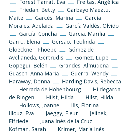
Forest Tarrat, Eva
Freitas, Angélica
Friedan, Betty
Garbayo Maeztu,
Maite
Garcés, Marina
García
Morales, Adelaida
García Valdés, Olvido
García, Concha
Garcia, Marília
Garro, Elena
Gersao, Teolinda
Gloeckner, Phoebe
Gómez de
Avellaneda, Gertrudis
Gómez, Lupe
Gopegui, Belén
Grandes, Almudena
Guasch, Anna Maria
Guerra, Wendy
Haraway, Donna
Harding Davis, Rebecca
Herrada de Hohenbourg
Hildegarda
de Bingen
Hilst, Hilda
Hilst, Hilda
Hollows, Joanne
Ilis, Florina
Illouz, Eva
Jaeggy, Fleur
Jelinek,
Elfriede
Juana Inés de la Cruz
(CC-BY-NC-SA 3.0)
Kofman, Sarah
Krimer, María Inés