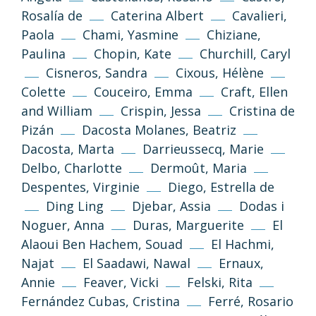
Rosalía de
Caterina Albert
Cavalieri,
Paola
Chami, Yasmine
Chiziane,
Paulina
Chopin, Kate
Churchill, Caryl
Cisneros, Sandra
Cixous, Hélène
Colette
Couceiro, Emma
Craft, Ellen
and William
Crispin, Jessa
Cristina de
Pizán
Dacosta Molanes, Beatriz
Dacosta, Marta
Darrieussecq, Marie
Delbo, Charlotte
Dermoût, Maria
Despentes, Virginie
Diego, Estrella de
Ding Ling
Djebar, Assia
Dodas i
Noguer, Anna
Duras, Marguerite
El
Alaoui Ben Hachem, Souad
El Hachmi,
Najat
El Saadawi, Nawal
Ernaux,
Annie
Feaver, Vicki
Felski, Rita
Fernández Cubas, Cristina
Ferré, Rosario