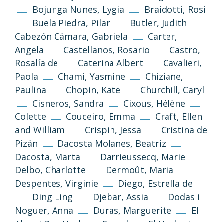
Bojunga Nunes, Lygia
Braidotti, Rosi
Buela Piedra, Pilar
Butler, Judith
Cabezón Cámara, Gabriela
Carter,
Angela
Castellanos, Rosario
Castro,
Rosalía de
Caterina Albert
Cavalieri,
Paola
Chami, Yasmine
Chiziane,
Paulina
Chopin, Kate
Churchill, Caryl
Cisneros, Sandra
Cixous, Hélène
Colette
Couceiro, Emma
Craft, Ellen
and William
Crispin, Jessa
Cristina de
Pizán
Dacosta Molanes, Beatriz
Dacosta, Marta
Darrieussecq, Marie
Delbo, Charlotte
Dermoût, Maria
Despentes, Virginie
Diego, Estrella de
Ding Ling
Djebar, Assia
Dodas i
Noguer, Anna
Duras, Marguerite
El