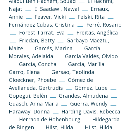
Alaoui Ben Hachem, Souad
El Hachmi,
Najat
El Saadawi, Nawal
Ernaux,
Annie
Feaver, Vicki
Felski, Rita
Fernández Cubas, Cristina
Ferré, Rosario
Forest Tarrat, Eva
Freitas, Angélica
Friedan, Betty
Garbayo Maeztu,
Maite
Garcés, Marina
García
Morales, Adelaida
García Valdés, Olvido
García, Concha
Garcia, Marília
Garro, Elena
Gersao, Teolinda
Gloeckner, Phoebe
Gómez de
Avellaneda, Gertrudis
Gómez, Lupe
Gopegui, Belén
Grandes, Almudena
Guasch, Anna Maria
Guerra, Wendy
Haraway, Donna
Harding Davis, Rebecca
(CC-BY-NC-SA 3.0)
Herrada de Hohenbourg
Hildegarda
Go Top
de Bingen
Hilst, Hilda
Hilst, Hilda