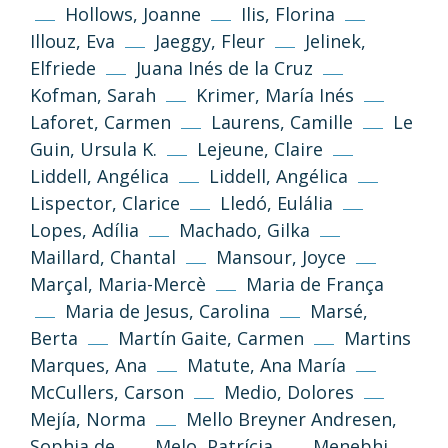
Unless otherwise stated, the texts and
Hollows, Joanne
Ilis, Florina
images on this website are published under
Illouz, Eva
Jaeggy, Fleur
Jelinek,
the Creative Commons 3.0 Attribution–
Elfriede
Juana Inés de la Cruz
NonCommercial–ShareAlike (CC BY-NC-SA
Kofman, Sarah
Krimer, María Inés
3.0) license.
Laforet, Carmen
Laurens, Camille
Le
Guin, Ursula K.
Lejeune, Claire
Information and standards
Liddell, Angélica
Liddell, Angélica
Lispector, Clarice
Lledó, Eulália
Lopes, Adília
Machado, Gilka
Maillard, Chantal
Mansour, Joyce
Marçal, Maria-Mercè
Maria de França
Maria de Jesus, Carolina
Marsé,
Berta
Martín Gaite, Carmen
Martins
Marques, Ana
Matute, Ana María
Privacy Policy
Legal Notice
McCullers, Carson
Medio, Dolores
Mejía, Norma
Mello Breyner Andresen,
Cookies Policy
Sophia de
Melo, Patrícia
Menebhi,