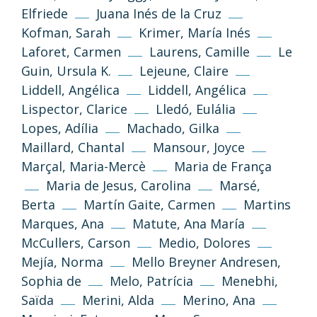
Elfriede
Juana Inés de la Cruz
Kofman, Sarah
Krimer, María Inés
(CC-BY-NC-SA 3.0)
Laforet, Carmen
Laurens, Camille
Le
Go Top
Guin, Ursula K.
Lejeune, Claire
Liddell, Angélica
Liddell, Angélica
Unless otherwise stated, the texts and
Lispector, Clarice
Lledó, Eulália
images on this website are published under
the Creative Commons 3.0 Attribution–
Lopes, Adília
Machado, Gilka
NonCommercial–ShareAlike (CC BY-NC-SA
Maillard, Chantal
Mansour, Joyce
3.0) license.
Marçal, Maria-Mercè
Maria de França
Maria de Jesus, Carolina
Marsé,
Information and standards
Berta
Martín Gaite, Carmen
Martins
Marques, Ana
Matute, Ana María
McCullers, Carson
Medio, Dolores
Mejía, Norma
Mello Breyner Andresen,
Sophia de
Melo, Patrícia
Menebhi,
Saïda
Merini, Alda
Merino, Ana