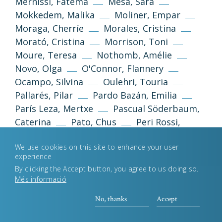
Mernissi, Fatema
Mesa, Sara
Mokkedem, Malika
Moliner, Empar
Privacy Policy
Legal Notice
Moraga, Cherríe
Morales, Cristina
Morató, Cristina
Morrison, Toni
Cookies Policy
Moure, Teresa
Nothomb, Amélie
Novo, Olga
O'Connor, Flannery
Ocampo, Silvina
Oulehri, Touria
Desenvolupament web
Estudi Llimona
Pallarés, Pilar
Pardo Bazán, Emilia
París Leza, Mertxe
Pascual Söderbaum,
Caterina
Pato, Chus
Peri Rossi,
Cristina
Perkins Gilman, Charlotte
We use cookies on this site to enhance your user
Piñon, Nélida
Pizarnik, Alejandra
experience
Plath, Silvia
Poniatowska, Elena
Pozo
By clicking the Accept button, you agree to us doing so.
Garza, Luz
Queiroz, Rachel de
Més informació
Queizán, María Xosé
Reimóndez, María
No, thanks
Accept
Rhys, Jean
Riera, Carme
Rodoreda, Mercè
Rodríguez, Claudia