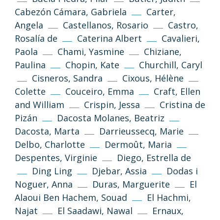
Cabezón Cámara, Gabriela
Carter,
Angela
Castellanos, Rosario
Castro,
Rosalía de
Caterina Albert
Cavalieri,
Paola
Chami, Yasmine
Chiziane,
Paulina
Chopin, Kate
Churchill, Caryl
Cisneros, Sandra
Cixous, Hélène
Colette
Couceiro, Emma
Craft, Ellen
and William
Crispin, Jessa
Cristina de
Pizán
Dacosta Molanes, Beatriz
Dacosta, Marta
Darrieussecq, Marie
Delbo, Charlotte
Dermoût, Maria
Despentes, Virginie
Diego, Estrella de
Ding Ling
Djebar, Assia
Dodas i
Noguer, Anna
Duras, Marguerite
El
Alaoui Ben Hachem, Souad
El Hachmi,
Najat
El Saadawi, Nawal
Ernaux,