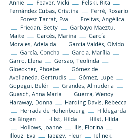
Annie
Feaver, Vicki
Felski, Rita
Fernández Cubas, Cristina
Ferré, Rosario
Forest Tarrat, Eva
Freitas, Angélica
Friedan, Betty
Garbayo Maeztu,
Maite
Garcés, Marina
García
Morales, Adelaida
García Valdés, Olvido
García, Concha
Garcia, Marília
Garro, Elena
Gersao, Teolinda
Gloeckner, Phoebe
Gómez de
Avellaneda, Gertrudis
Gómez, Lupe
Gopegui, Belén
Grandes, Almudena
Guasch, Anna Maria
Guerra, Wendy
Haraway, Donna
Harding Davis, Rebecca
Herrada de Hohenbourg
Hildegarda
de Bingen
Hilst, Hilda
Hilst, Hilda
Hollows, Joanne
Ilis, Florina
Illouz, Eva
Jaeggy, Fleur
Jelinek,