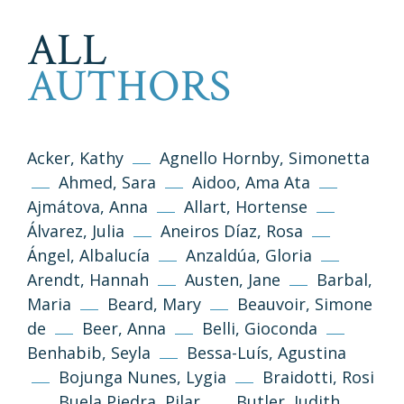
ALL
AUTHORS
Acker, Kathy
Agnello Hornby, Simonetta
Ahmed, Sara
Aidoo, Ama Ata
Ajmátova, Anna
Allart, Hortense
Álvarez, Julia
Aneiros Díaz, Rosa
Ángel, Albalucía
Anzaldúa, Gloria
Arendt, Hannah
Austen, Jane
Barbal,
Maria
Beard, Mary
Beauvoir, Simone
de
Beer, Anna
Belli, Gioconda
Benhabib, Seyla
Bessa-Luís, Agustina
Bojunga Nunes, Lygia
Braidotti, Rosi
Buela Piedra, Pilar
Butler, Judith