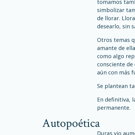
tomamos tambié
simbolizar tam
de llorar. Llor
desearlo, sin s
Otros temas qu
amante de ella
como algo repul
consciente de 
aún con más f
Se plantean tam
En definitiva, 
permanente.
autopoética
Duras vio aume