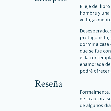
El eje del libr
hombre y una m
ve fugazmente
Desesperado, s
protagonista, 
dormir a casa d
que se fue con
él la contempl
enamorada de é
podrá ofrecer
reseña
Formalmente, 
de la autora s
de algunos di