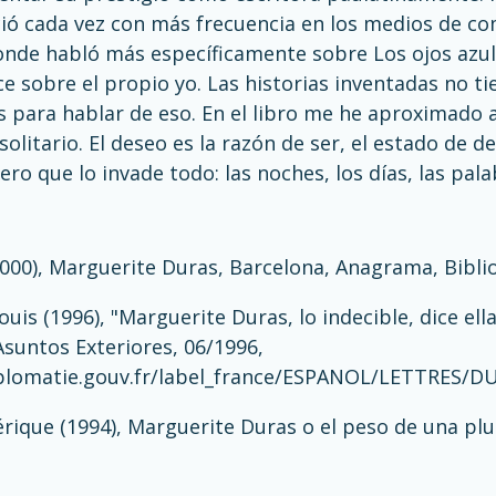
ió cada vez con más frecuencia en los medios de co
onde habló más específicamente sobre Los ojos azule
e sobre el propio yo. Las historias inventadas no 
 para hablar de eso. En el libro me he aproximado a 
 solitario. El deseo es la razón de ser, el estado de 
ro que lo invade todo: las noches, los días, las pala
2000), Marguerite Duras, Barcelona, Anagrama, Bibli
uis (1996), "Marguerite Duras, lo indecible, dice ella
Asuntos Exteriores, 06/1996,
plomatie.gouv.fr/label_france/ESPANOL/LETTRES/D
érique (1994), Marguerite Duras o el peso de una pl