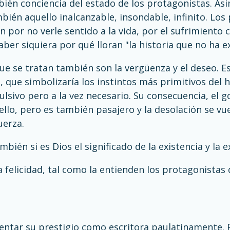
n conciencia del estado de los protagonistas. Asim
bién aquello inalcanzable, insondable, infinito. Lo
an por no verle sentido a la vida, por el sufrimiento 
aber siquiera por qué lloran "la historia que no ha ex
e se tratan también son la vergüenza y el deseo. E
, que simbolizaría los instintos más primitivos del h
sivo pero a la vez necesario. Su consecuencia, el goc
ello, pero es también pasajero y la desolación se vue
uerza.
bién si es Dios el significado de la existencia y la e
la felicidad, tal como la entienden los protagonistas 
ntar su prestigio como escritora paulatinamente. P