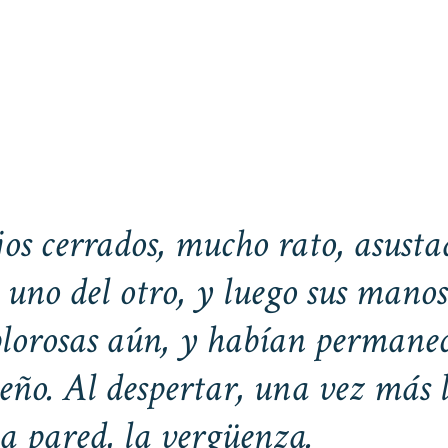
ojos cerrados, mucho rato, asust
l uno del otro, y luego sus mano
blorosas aún, y habían permanec
eño. Al despertar, una vez más l
a pared, la vergüenza.