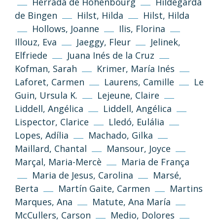
Herrada de Hohenbourg
Hildegarda
(CC-BY-NC-SA 3.0)
de Bingen
Hilst, Hilda
Hilst, Hilda
Go Top
Hollows, Joanne
Ilis, Florina
Unless otherwise stated, the texts and
Illouz, Eva
Jaeggy, Fleur
Jelinek,
images on this website are published under
Elfriede
Juana Inés de la Cruz
the Creative Commons 3.0 Attribution–
Kofman, Sarah
Krimer, María Inés
NonCommercial–ShareAlike (CC BY-NC-SA
3.0) license.
Laforet, Carmen
Laurens, Camille
Le
Guin, Ursula K.
Lejeune, Claire
Information and standards
Liddell, Angélica
Liddell, Angélica
Lispector, Clarice
Lledó, Eulália
Lopes, Adília
Machado, Gilka
Maillard, Chantal
Mansour, Joyce
Marçal, Maria-Mercè
Maria de França
Maria de Jesus, Carolina
Marsé,
Berta
Martín Gaite, Carmen
Martins
Marques, Ana
Matute, Ana María
Privacy Policy
Legal Notice
McCullers, Carson
Medio, Dolores