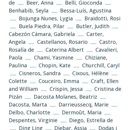
de
Beer, Anna
Belli, Gioconda
Benhabib, Seyla
Bessa-Luís, Agustina
Bojunga Nunes, Lygia
Braidotti, Rosi
Buela Piedra, Pilar
Butler, Judith
Cabezón Cámara, Gabriela
Carter,
Angela
Castellanos, Rosario
Castro,
Rosalía de
Caterina Albert
Cavalieri,
Paola
Chami, Yasmine
Chiziane,
Paulina
Chopin, Kate
Churchill, Caryl
Cisneros, Sandra
Cixous, Hélène
Colette
Couceiro, Emma
Craft, Ellen
and William
Crispin, Jessa
Cristina de
Pizán
Dacosta Molanes, Beatriz
Dacosta, Marta
Darrieussecq, Marie
Delbo, Charlotte
Dermoût, Maria
Despentes, Virginie
Diego, Estrella de
Ding Ling
Djebar, Assia
Dodas i