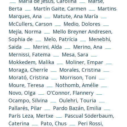
Maria de Jesus, Carolina
Marsé,
NonCommercial–ShareAlike (CC BY-NC-SA
Berta
Martín Gaite, Carmen
Martins
3.0) license.
Marques, Ana
Matute, Ana María
McCullers, Carson
Medio, Dolores
Information and standards
Mejía, Norma
Mello Breyner Andresen,
Sophia de
Melo, Patrícia
Menebhi,
Saïda
Merini, Alda
Merino, Ana
Mernissi, Fatema
Mesa, Sara
Mokkedem, Malika
Moliner, Empar
Moraga, Cherríe
Morales, Cristina
Morató, Cristina
Morrison, Toni
Moure, Teresa
Nothomb, Amélie
Privacy Policy
Legal Notice
Novo, Olga
O'Connor, Flannery
Ocampo, Silvina
Oulehri, Touria
Cookies Policy
Pallarés, Pilar
Pardo Bazán, Emilia
París Leza, Mertxe
Pascual Söderbaum,
Caterina
Pato, Chus
Peri Rossi,
Desenvolupament web
Estudi Llimona