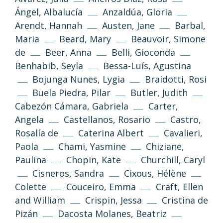
Ángel, Albalucía
Anzaldúa, Gloria
Arendt, Hannah
Austen, Jane
Barbal,
Maria
Beard, Mary
Beauvoir, Simone
de
Beer, Anna
Belli, Gioconda
Benhabib, Seyla
Bessa-Luís, Agustina
Bojunga Nunes, Lygia
Braidotti, Rosi
Buela Piedra, Pilar
Butler, Judith
Cabezón Cámara, Gabriela
Carter,
Angela
Castellanos, Rosario
Castro,
Rosalía de
Caterina Albert
Cavalieri,
Paola
Chami, Yasmine
Chiziane,
Paulina
Chopin, Kate
Churchill, Caryl
Cisneros, Sandra
Cixous, Hélène
Colette
Couceiro, Emma
Craft, Ellen
and William
Crispin, Jessa
Cristina de
Pizán
Dacosta Molanes, Beatriz