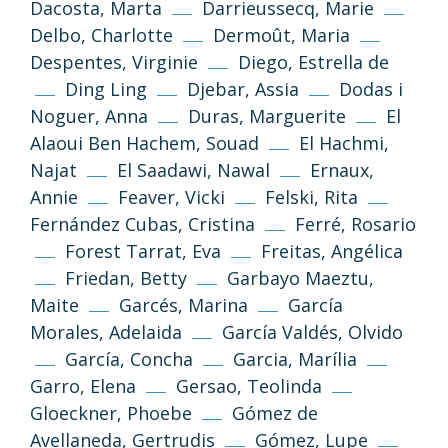
Dacosta, Marta
Darrieussecq, Marie
Delbo, Charlotte
Dermoût, Maria
Despentes, Virginie
Diego, Estrella de
Ding Ling
Djebar, Assia
Dodas i
Noguer, Anna
Duras, Marguerite
El
Alaoui Ben Hachem, Souad
El Hachmi,
Najat
El Saadawi, Nawal
Ernaux,
Annie
Feaver, Vicki
Felski, Rita
Fernández Cubas, Cristina
Ferré, Rosario
Forest Tarrat, Eva
Freitas, Angélica
Friedan, Betty
Garbayo Maeztu,
Maite
Garcés, Marina
García
Morales, Adelaida
García Valdés, Olvido
García, Concha
Garcia, Marília
Garro, Elena
Gersao, Teolinda
Gloeckner, Phoebe
Gómez de
Avellaneda, Gertrudis
Gómez, Lupe