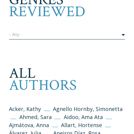
REVIEWED
- Any -
ALL
AUTHORS
Acker, Kathy
Agnello Hornby, Simonetta
Ahmed, Sara
Aidoo, Ama Ata
Ajmátova, Anna
Allart, Hortense
Álvarez, Julia
Aneiros Díaz, Rosa