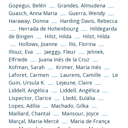
Gopegui, Belén
Grandes, Almudena
Guasch, Anna Maria
Guerra, Wendy
Haraway, Donna
Harding Davis, Rebecca
Herrada de Hohenbourg
Hildegarda
de Bingen
Hilst, Hilda
Hilst, Hilda
Hollows, Joanne
Ilis, Florina
Illouz, Eva
Jaeggy, Fleur
Jelinek,
Elfriede
Juana Inés de la Cruz
Kofman, Sarah
Krimer, María Inés
Laforet, Carmen
Laurens, Camille
Le
Guin, Ursula K.
Lejeune, Claire
Liddell, Angélica
Liddell, Angélica
(CC-BY-NC-SA 3.0)
Lispector, Clarice
Lledó, Eulália
Go Top
Lopes, Adília
Machado, Gilka
Maillard, Chantal
Mansour, Joyce
Unless otherwise stated, the texts and
Marçal, Maria-Mercè
Maria de França
images on this website are published under
the Creative Commons 3.0 Attribution–