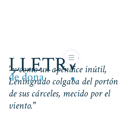
"y como un apéndice inútil,
Leningrado colgaba
del portón
de sus cárceles, mecido por el
viento."