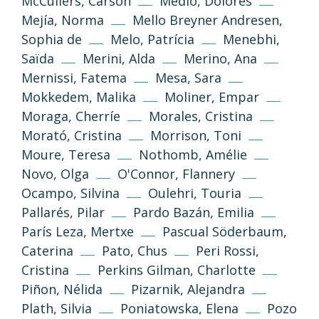
McCullers, Carson
Medio, Dolores
Mejía, Norma
Mello Breyner Andresen,
Unless otherwise stated, the texts and
images on this website are published under
Sophia de
Melo, Patrícia
Menebhi,
the Creative Commons 3.0 Attribution–
Saïda
Merini, Alda
Merino, Ana
NonCommercial–ShareAlike (CC BY-NC-SA
Mernissi, Fatema
Mesa, Sara
3.0) license.
Mokkedem, Malika
Moliner, Empar
Moraga, Cherríe
Morales, Cristina
Information and standards
Morató, Cristina
Morrison, Toni
Moure, Teresa
Nothomb, Amélie
Novo, Olga
O'Connor, Flannery
Ocampo, Silvina
Oulehri, Touria
Pallarés, Pilar
Pardo Bazán, Emilia
París Leza, Mertxe
Pascual Söderbaum,
Caterina
Pato, Chus
Peri Rossi,
Cristina
Perkins Gilman, Charlotte
Privacy Policy
Legal Notice
Piñon, Nélida
Pizarnik, Alejandra
Plath, Silvia
Poniatowska, Elena
Pozo
Cookies Policy