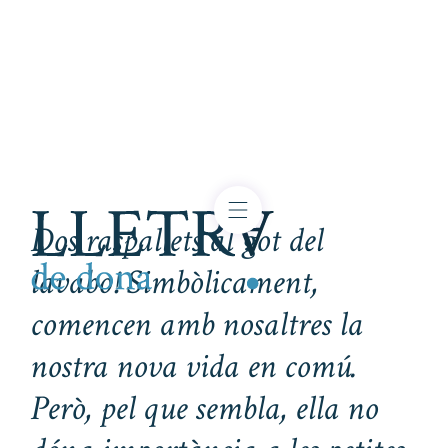
Dos raspallets al got del
lavabo! Simbòlicament,
comencen amb nosaltres la
nostra nova vida en comú.
Però, pel que sembla, ella no