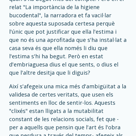
relat "La importància de la higiene
bucodental", la narradora et fa vacil·lar
sobre aquesta suposada certesa perquè
l'únic que pot justificar que ella l'estima i
que no és una aprofitada que s'ha instal·lat a
casa seva és que ella només li diu que
l'estima s'hi ha begut. Però en estat
d'embriaguesa dius el que sents, o dius el
que l'altre desitja que li diguis?
Així s'afegeix una mica més d'ambigüitat a la
validesa de certes veritats, que usen els
sentiments en lloc de sentir-los. Aquests
"clixés" estan lligats a la mutabilitat
constant de les relacions socials, fet que -
per a aquells que pensin que l'art és l'obra
que perdura a través del temps- afegeix als