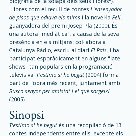
biografia de la solapa dels seus llibres").
Llibres com el recull de contes
L'ensenyador
de pisos que odiava els mims
i la novel·la
Feli
,
guanyadora del premi Josep Pla (2000). És
una autora "mediàtica", a causa de la seva
presència en els mitjans: col·labora a
Catalunya Ràdio, escriu al diari
El País
, i ha
participat esporàdicament en alguns "late
shows" tan populars en la programació
televisiva.
T'estimo si he begut
(2004) forma
part de l'obra més recent, juntament amb
Busco senyor per amistat i el que sorgeixi
(2005).
sinopsi
T'estimo si he begut
és una recopilació de 13
contes independents entre ells, excepte els