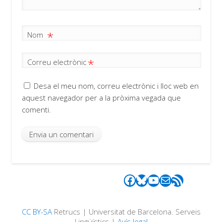
*
Nom
*
Correu electrònic
Desa el meu nom, correu electrònic i lloc web en
aquest navegador per a la pròxima vegada que
comenti.
Facebook
Bluesky
YouTube
Correu electrònic
Canal RSS
CC BY-SA
Retrucs | Universitat de Barcelona. Serveis
Lingüístics |
Avís legal