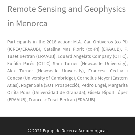
Remote Sensing and Geophysics
in Menorca
Participants in the 2018 action: M.A. Cau Ontiveros (co-PI)
(ICREA/ERAAUB), Catalina Mas Florit (co-PI) (ERAAUB), F.
Tuset Bertran (ERAAUB), Eduard Angelats Company (CTTC),
Eulàlia Parés (CTTC) Sam Turner (Newcastle University),
Alex Turner (Newcastle University), Francesc Cecília i
Conesa (University of Cambridge), Cornelius Meyer (Eastern
Atlas), Roger Sala (SOT Prospecció), Pedro Engel, Margarita
Orfila Pons (Universidad de Granada), Gisela Ripoll López
(ERAAUB), Francesc Tuset Bertran (ERAAUB).
© 2021 Equip de Recerca Arqueològica i