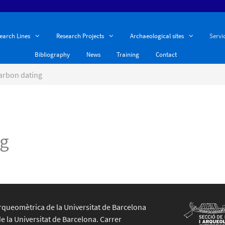
earch Lines
Research Projects
Archaeological sites
Servi
Bibliography
News
Training
Contact
arbon dating
ng
rqueomètrica de la Universitat de Barcelona
de la Universitat de Barcelona. Carrer