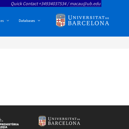
Quick Contact +34934037534 /
macau@ub.edu
ces
Databases