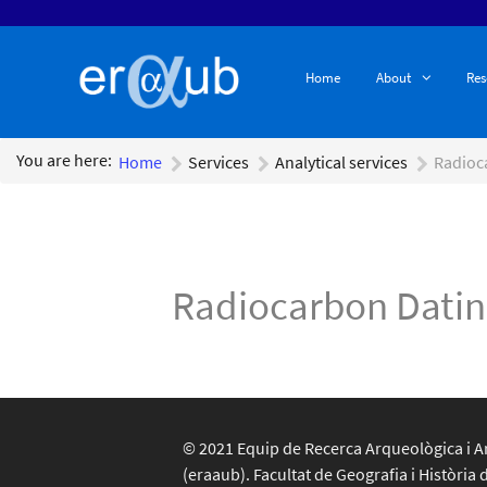
Home
About
Res
You are here:
Home
Services
Analytical services
Radioc
Radiocarbon Dati
© 2021 Equip de Recerca Arqueològica i A
(eraaub). Facultat de Geografia i Història 