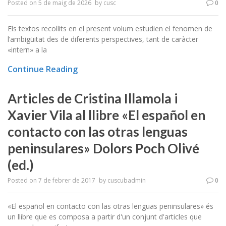
Posted on
5 de maig de 2026
by
cusc
0
Els textos recollits en el present volum estudien el fenomen de
l’ambigüitat des de diferents perspectives, tant de caràcter
«intern» a la
Continue Reading
Articles de Cristina Illamola i
Xavier Vila al llibre «El español en
contacto con las otras lenguas
peninsulares» Dolors Poch Olivé
(ed.)
Posted on
7 de febrer de 2017
by
cuscubadmin
0
«El español en contacto con las otras lenguas peninsulares» és
un llibre que es composa a partir d'un conjunt d'articles que