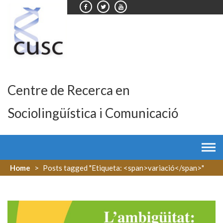
Skip
to
content
Centre de Recerca en
Sociolingüística i Comunicació
Home
>
Posts tagged "Etiqueta: <span>variació</span>"