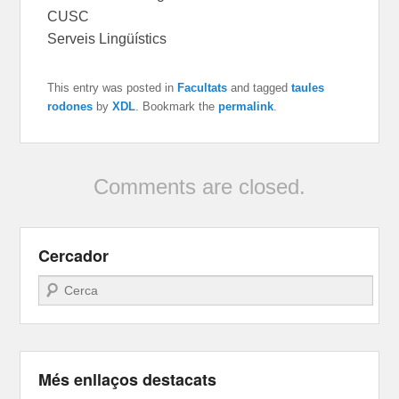
CUSC
Serveis Lingüístics
This entry was posted in
Facultats
and tagged
taules
rodones
by
XDL
. Bookmark the
permalink
.
Comments are closed.
Cercador
Search
Més enllaços destacats