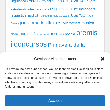
entrevista
lingüística
Envers
emBROSSAts
enFABRAts
exposició
Indicadors
estudiants internacionals
IEC
lingüístics
inspira't
Jesús Tusón
Institut d'Estudis Catalans
Joan
llibres
jocs
jornades
música
Microrelats
Brossa
premis
poemes
nou accés
poesia
Nadal
occità
i concursos
Primavera de la
llengua
recital
taules
tast-scrabble
Química
prosa
Gestionar el consentiment
xerrada
rodones
TIC
teatre
welcome session
To provide the best experiences, we use technologies like cookies to store
and/or access device information. Consenting to these technologies will
allow us to process data such as browsing behavior or unique IDs on this
site. Not consenting or withdrawing consent, may adversely affect certain
Qui som
features and functions.
Serveis Lingüístics
Dinamització i Sociolingüística
Accepta
Política de cookies