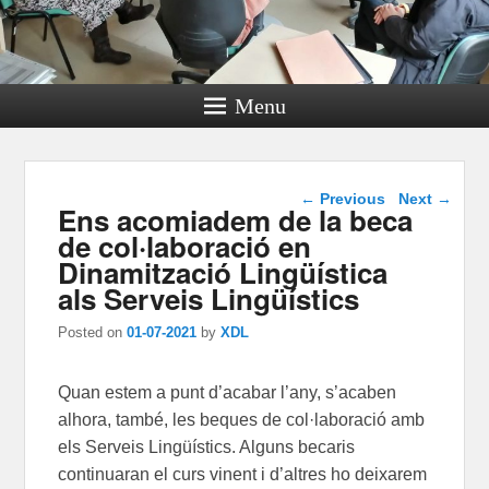
Menu
Post navigation
←
Previous
Next
→
Ens acomiadem de la beca
de col·laboració en
Dinamització Lingüística
als Serveis Lingüístics
Posted on
01-07-2021
by
XDL
Quan estem a punt d’acabar l’any, s’acaben
alhora, també, les beques de col·laboració amb
els Serveis Lingüístics. Alguns becaris
continuaran el curs vinent i d’altres ho deixarem