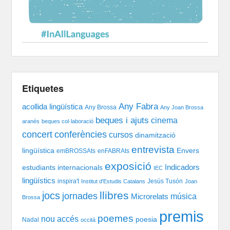
Etiquetes
Any Fabra
acollida lingüística
Any Brossa
Any Joan Brossa
beques i ajuts
cinema
aranès
beques col·laboració
concert
conferències
cursos
dinamització
entrevista
lingüística
Envers
emBROSSAts
enFABRAts
exposició
Indicadors
estudiants internacionals
IEC
lingüístics
inspira't
Jesús Tusón
Institut d'Estudis Catalans
Joan
llibres
jocs
jornades
música
Microrelats
Brossa
premis
poemes
nou accés
poesia
Nadal
occità