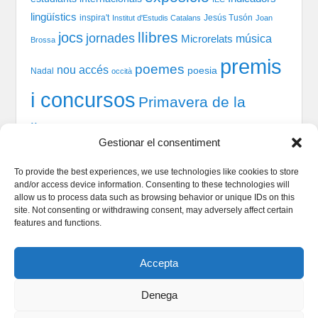
lingüístics
inspira't
Jesús Tusón
Institut d'Estudis Catalans
Joan
llibres
jocs
jornades
música
Microrelats
Brossa
premis
poemes
nou accés
poesia
Nadal
occità
i concursos
Primavera de la
llengua
recital
taules
tast-scrabble
Química
prosa
Gestionar el consentiment
xerrada
rodones
TIC
teatre
welcome session
To provide the best experiences, we use technologies like cookies to store
and/or access device information. Consenting to these technologies will
allow us to process data such as browsing behavior or unique IDs on this
site. Not consenting or withdrawing consent, may adversely affect certain
Qui som
features and functions.
Serveis Lingüístics
Dinamització i Sociolingüística
Accepta
Política de cookies
Denega