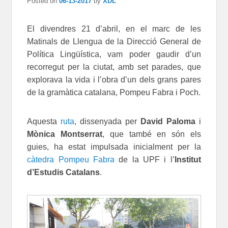
Posted on
06-13-2017
by
XDL
El divendres 21 d’abril, en el marc de les
Matinals de Llengua de la Direcció General de
Política Lingüística, vam poder gaudir d’un
recorregut per la ciutat, amb set parades, que
explorava la vida i l’obra d’un dels grans pares
de la gramàtica catalana, Pompeu Fabra i Poch.
Aquesta
ruta
, dissenyada per
David Paloma
i
Mònica Montserrat
, que també en són els
guies, ha estat impulsada inicialment per la
càtedra Pompeu Fabra
de la UPF i l’
Institut
d’Estudis Catalans
.