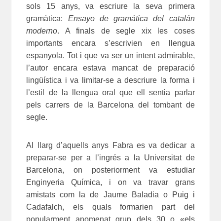
sols 15 anys, va escriure la seva primera
gramàtica:
Ensayo de gramática del catalán
moderno
. A finals de segle xix les coses
importants encara s’escrivien en llengua
espanyola. Tot i que va ser un intent admirable,
l’autor encara estava mancat de preparació
lingüística i va limitar-se a descriure la forma i
l’estil de la llengua oral que ell sentia parlar
pels carrers de la Barcelona del tombant de
segle.
Al llarg d’aquells anys Fabra es va dedicar a
preparar-se per a l’ingrés a la Universitat de
Barcelona, on posteriorment va estudiar
Enginyeria Química, i on va travar grans
amistats com la de Jaume Baladia o Puig i
Cadafalch, els quals formarien part del
popularment anomenat grup dels 30 o «els