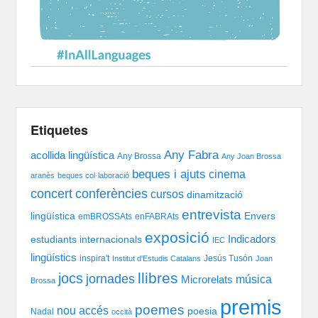
Etiquetes
Any Fabra
acollida lingüística
Any Brossa
Any Joan Brossa
beques i ajuts
cinema
aranès
beques col·laboració
concert
conferències
cursos
dinamització
entrevista
lingüística
Envers
emBROSSAts
enFABRAts
exposició
Indicadors
estudiants internacionals
IEC
lingüístics
inspira't
Jesús Tusón
Institut d'Estudis Catalans
Joan
llibres
jocs
jornades
música
Microrelats
Brossa
premis
poemes
nou accés
poesia
Nadal
occità