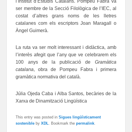
l’Institut d’Estudis Catalans. Pompeu Fabra va
ser membre de la Secció Filològica de l’IEC, al
costat d’altres grans noms de les lletres
catalanes com els escriptors Joan Maragall o
Àngel Guimerà.
La ruta va ser molt interessant i didàctica, amb
l’interès afegit que l’any que ve celebrarem els
100 anys de la publicació de
Gramàtica
catalana
, obra de Pompeu Fabra i primera
gramàtica normativa del català.
Júlia Ojeda Caba i Alba Santos, becàries de la
Xarxa de Dinamització Lingüística
This entry was posted in
Sigues lingüísticament
sostenible
by
XDL
. Bookmark the
permalink
.