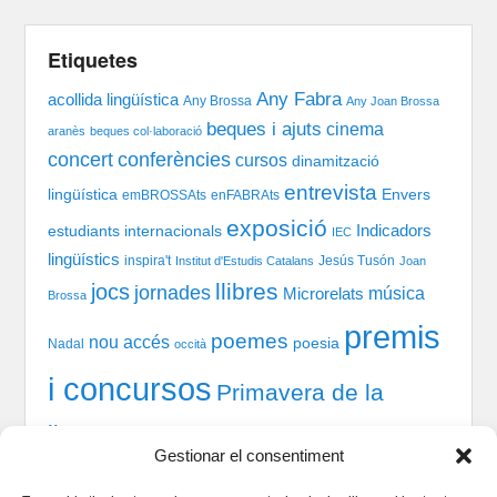
Etiquetes
Any Fabra
acollida lingüística
Any Brossa
Any Joan Brossa
beques i ajuts
cinema
aranès
beques col·laboració
concert
conferències
cursos
dinamització
entrevista
lingüística
Envers
emBROSSAts
enFABRAts
exposició
Indicadors
estudiants internacionals
IEC
lingüístics
inspira't
Jesús Tusón
Institut d'Estudis Catalans
Joan
llibres
jocs
jornades
música
Microrelats
Brossa
premis
poemes
nou accés
poesia
Nadal
occità
i concursos
Primavera de la
llengua
recital
taules
tast-scrabble
Química
prosa
Gestionar el consentiment
xerrada
rodones
TIC
teatre
welcome session