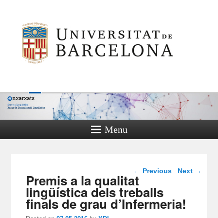
Menu
Post navigation
←
Previous
Next
→
Premis a la qualitat
lingüística dels treballs
finals de grau d’Infermeria!