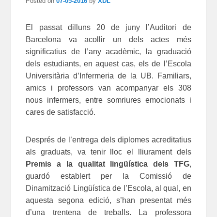
Posted on
07-05-2016
by
XDL
El passat dilluns 20 de juny l’Auditori de
Barcelona va acollir un dels actes més
significatius de l’any acadèmic, la graduació
dels estudiants, en aquest cas, els de l’Escola
Universitària d’Infermeria de la UB. Familiars,
amics i professors van acompanyar els 308
nous infermers, entre somriures emocionats i
cares de satisfacció.
Després de l’entrega dels diplomes acreditatius
als graduats, va tenir lloc el lliurament dels
Premis a la qualitat lingüística dels TFG
,
guardó establert per la Comissió de
Dinamització Lingüística de l’Escola, al qual, en
aquesta segona edició, s’han presentat més
d’una trentena de treballs. La professora