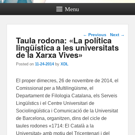
Menu
Post navigation
←
Previous
Next
→
Taula rodona: «La política
lingüística a les universitats
de la Xarxa Vives»
Posted on
11-24-2014
by
XDL
El proper dimecres, 26 de novembre de 2014, el
Comissionat per a Multilingüisme, el
Departament de Filologia Catalana, els Serveis
Lingüístics i el Centre Universitari de
Sociolingüística i Comunicació de la Universitat
de Barcelona, organitzen, dins del cicle de
taules rodones «1714: El Català a la
Universitat» amb motiu del Tricentenari i del