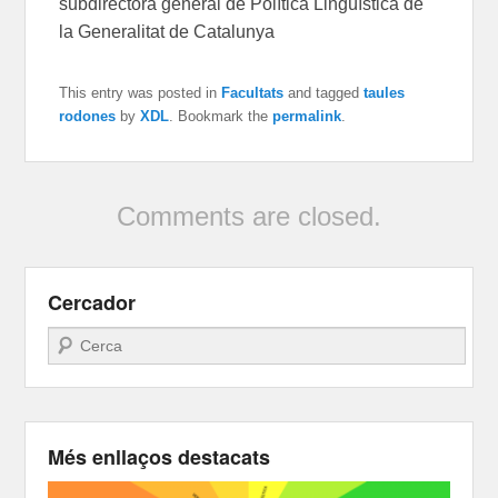
subdirectora general de Política Lingüística de
la Generalitat de Catalunya
This entry was posted in
Facultats
and tagged
taules
rodones
by
XDL
. Bookmark the
permalink
.
Comments are closed.
Cercador
Search
Més enllaços destacats