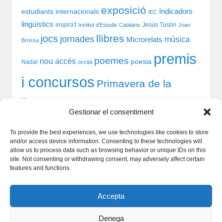
exposició
Indicadors
estudiants internacionals
IEC
lingüístics
inspira't
Jesús Tusón
Institut d'Estudis Catalans
Joan
llibres
jocs
jornades
música
Microrelats
Brossa
premis
poemes
nou accés
poesia
Nadal
occità
i concursos
Primavera de la
llengua
recital
taules
tast-scrabble
Química
prosa
Gestionar el consentiment
xerrada
rodones
TIC
teatre
welcome session
To provide the best experiences, we use technologies like cookies to store
and/or access device information. Consenting to these technologies will
allow us to process data such as browsing behavior or unique IDs on this
site. Not consenting or withdrawing consent, may adversely affect certain
Qui som
features and functions.
Serveis Lingüístics
Dinamització i Sociolingüística
Accepta
Política de cookies
Denega