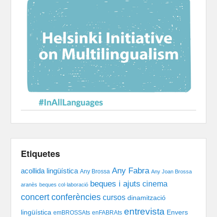
Etiquetes
Any Fabra
acollida lingüística
Any Brossa
Any Joan Brossa
beques i ajuts
cinema
aranès
beques col·laboració
concert
conferències
cursos
dinamització
entrevista
lingüística
Envers
emBROSSAts
enFABRAts