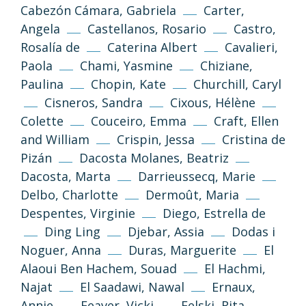
Cabezón Cámara, Gabriela
Carter,
Angela
Castellanos, Rosario
Castro,
Rosalía de
Caterina Albert
Cavalieri,
Paola
Chami, Yasmine
Chiziane,
Paulina
Chopin, Kate
Churchill, Caryl
Cisneros, Sandra
Cixous, Hélène
Colette
Couceiro, Emma
Craft, Ellen
and William
Crispin, Jessa
Cristina de
Pizán
Dacosta Molanes, Beatriz
Dacosta, Marta
Darrieussecq, Marie
Delbo, Charlotte
Dermoût, Maria
Despentes, Virginie
Diego, Estrella de
Ding Ling
Djebar, Assia
Dodas i
Noguer, Anna
Duras, Marguerite
El
Alaoui Ben Hachem, Souad
El Hachmi,
Najat
El Saadawi, Nawal
Ernaux,
Annie
Feaver, Vicki
Felski, Rita