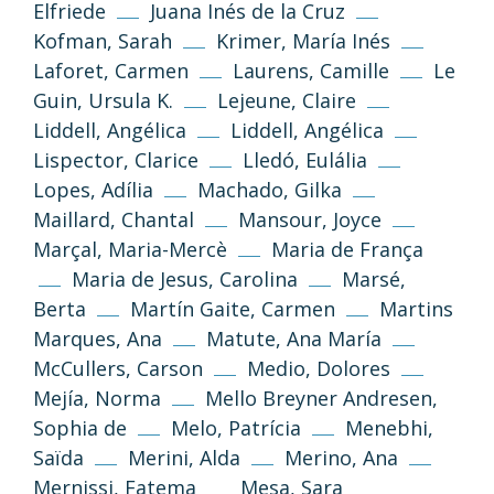
Elfriede
Juana Inés de la Cruz
Kofman, Sarah
Krimer, María Inés
Laforet, Carmen
Laurens, Camille
Le
Guin, Ursula K.
Lejeune, Claire
Liddell, Angélica
Liddell, Angélica
Lispector, Clarice
Lledó, Eulália
Lopes, Adília
Machado, Gilka
Maillard, Chantal
Mansour, Joyce
Marçal, Maria-Mercè
Maria de França
Maria de Jesus, Carolina
Marsé,
Berta
Martín Gaite, Carmen
Martins
Marques, Ana
Matute, Ana María
McCullers, Carson
Medio, Dolores
Mejía, Norma
Mello Breyner Andresen,
Sophia de
Melo, Patrícia
Menebhi,
Saïda
Merini, Alda
Merino, Ana
(CC-BY-NC-SA 3.0)
Mernissi, Fatema
Mesa, Sara