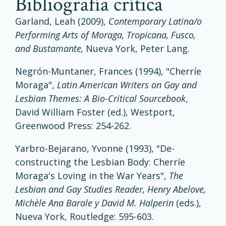
bibliografía crítica
Garland, Leah (2009),
Contemporary Latina/o
Performing Arts of Moraga, Tropicana, Fusco,
and Bustamante,
Nueva York, Peter Lang.
Negrón-Muntaner, Frances (1994), "Cherríe
Moraga",
Latin American Writers on Gay and
Lesbian Themes: A Bio-Critical Sourcebook
,
David William Foster (ed.), Westport,
Greenwood Press: 254-262.
Yarbro-Bejarano, Yvonne (1993), "De-
constructing the Lesbian Body: Cherríe
Moraga's Loving in the War Years",
The
Lesbian and Gay Studies Reader, Henry Abelove,
Michèle Ana Barale y David M. Halperin
(eds.),
Nueva York, Routledge: 595-603.