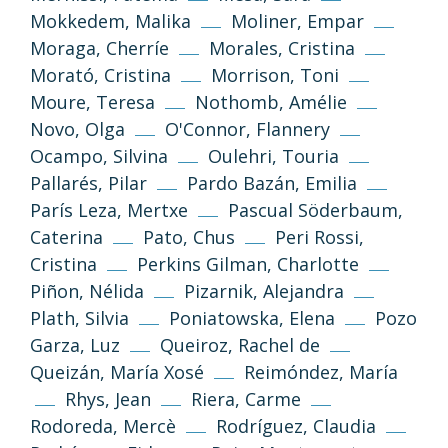
Go Top
Mokkedem, Malika
Moliner, Empar
Moraga, Cherríe
Morales, Cristina
Unless otherwise stated, the texts and
Morató, Cristina
Morrison, Toni
images on this website are published under
the Creative Commons 3.0 Attribution–
Moure, Teresa
Nothomb, Amélie
NonCommercial–ShareAlike (CC BY-NC-SA
Novo, Olga
O'Connor, Flannery
3.0) license.
Ocampo, Silvina
Oulehri, Touria
Pallarés, Pilar
Pardo Bazán, Emilia
Information and standards
París Leza, Mertxe
Pascual Söderbaum,
Caterina
Pato, Chus
Peri Rossi,
Cristina
Perkins Gilman, Charlotte
Piñon, Nélida
Pizarnik, Alejandra
Plath, Silvia
Poniatowska, Elena
Pozo
Garza, Luz
Queiroz, Rachel de
Queizán, María Xosé
Reimóndez, María
Rhys, Jean
Riera, Carme
Privacy Policy
Legal Notice
Rodoreda, Mercè
Rodríguez, Claudia