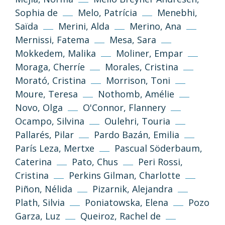
Sophia de
Melo, Patrícia
Menebhi,
(CC-BY-NC-SA 3.0)
Saïda
Merini, Alda
Merino, Ana
Tornar a dalt
Mernissi, Fatema
Mesa, Sara
Mokkedem, Malika
Moliner, Empar
Si no s’indica altra cosa, els textos i imatges
d’aquest web es publiquen sota llicència
Moraga, Cherríe
Morales, Cristina
Creative Commons 3.0 de Reconeixement-
Morató, Cristina
Morrison, Toni
NoComercial-CompartirIgual (cc-by-nc-sa
Moure, Teresa
Nothomb, Amélie
3.0)
Novo, Olga
O'Connor, Flannery
Ocampo, Silvina
Oulehri, Touria
Informació i normes
Pallarés, Pilar
Pardo Bazán, Emilia
París Leza, Mertxe
Pascual Söderbaum,
Caterina
Pato, Chus
Peri Rossi,
Cristina
Perkins Gilman, Charlotte
Piñon, Nélida
Pizarnik, Alejandra
Plath, Silvia
Poniatowska, Elena
Pozo
Garza, Luz
Queiroz, Rachel de