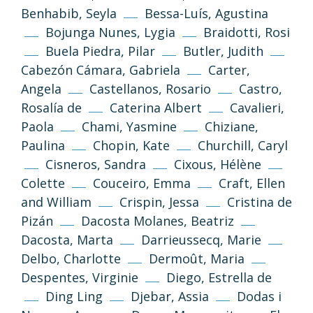
Benhabib, Seyla
Bessa-Luís, Agustina
Bojunga Nunes, Lygia
Braidotti, Rosi
Buela Piedra, Pilar
Butler, Judith
Cabezón Cámara, Gabriela
Carter,
Angela
Castellanos, Rosario
Castro,
Rosalía de
Caterina Albert
Cavalieri,
Paola
Chami, Yasmine
Chiziane,
Paulina
Chopin, Kate
Churchill, Caryl
Cisneros, Sandra
Cixous, Hélène
Colette
Couceiro, Emma
Craft, Ellen
and William
Crispin, Jessa
Cristina de
Pizán
Dacosta Molanes, Beatriz
Dacosta, Marta
Darrieussecq, Marie
Delbo, Charlotte
Dermoût, Maria
Despentes, Virginie
Diego, Estrella de
Ding Ling
Djebar, Assia
Dodas i