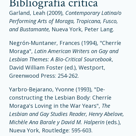
bibliografía crítica
Garland, Leah (2009),
Contemporary Latina/o
Performing Arts of Moraga, Tropicana, Fusco,
and Bustamante,
Nueva York, Peter Lang.
Negrón-Muntaner, Frances (1994), "Cherríe
Moraga",
Latin American Writers on Gay and
Lesbian Themes: A Bio-Critical Sourcebook
,
David William Foster (ed.), Westport,
Greenwood Press: 254-262.
Yarbro-Bejarano, Yvonne (1993), "De-
constructing the Lesbian Body: Cherríe
Moraga's Loving in the War Years",
The
Lesbian and Gay Studies Reader, Henry Abelove,
Michèle Ana Barale y David M. Halperin
(eds.),
Nueva York, Routledge: 595-603.