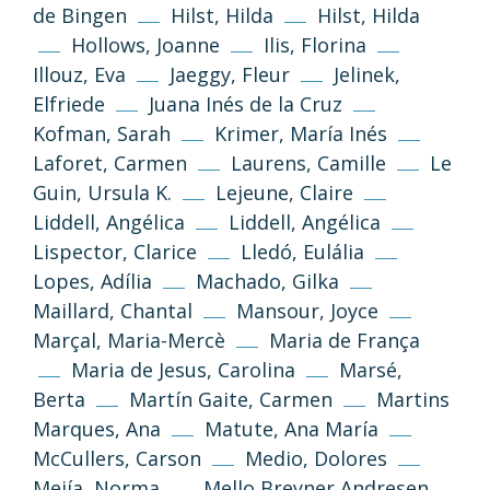
de Bingen
Hilst, Hilda
Hilst, Hilda
Hollows, Joanne
Ilis, Florina
Illouz, Eva
Jaeggy, Fleur
Jelinek,
Elfriede
Juana Inés de la Cruz
Kofman, Sarah
Krimer, María Inés
Laforet, Carmen
Laurens, Camille
Le
Guin, Ursula K.
Lejeune, Claire
Liddell, Angélica
Liddell, Angélica
Lispector, Clarice
Lledó, Eulália
Lopes, Adília
Machado, Gilka
Maillard, Chantal
Mansour, Joyce
Marçal, Maria-Mercè
Maria de França
Maria de Jesus, Carolina
Marsé,
Berta
Martín Gaite, Carmen
Martins
Marques, Ana
Matute, Ana María
McCullers, Carson
Medio, Dolores
Mejía, Norma
Mello Breyner Andresen,