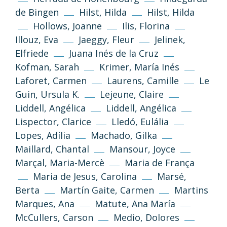
de Bingen
Hilst, Hilda
Hilst, Hilda
Hollows, Joanne
Ilis, Florina
Illouz, Eva
Jaeggy, Fleur
Jelinek,
Elfriede
Juana Inés de la Cruz
Kofman, Sarah
Krimer, María Inés
Laforet, Carmen
Laurens, Camille
Le
Guin, Ursula K.
Lejeune, Claire
Liddell, Angélica
Liddell, Angélica
Lispector, Clarice
Lledó, Eulália
Lopes, Adília
Machado, Gilka
Maillard, Chantal
Mansour, Joyce
Marçal, Maria-Mercè
Maria de França
Maria de Jesus, Carolina
Marsé,
Berta
Martín Gaite, Carmen
Martins
(CC-BY-NC-SA 3.0)
Marques, Ana
Matute, Ana María
Go Top
McCullers, Carson
Medio, Dolores