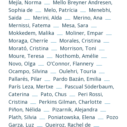
Unless otherwise stated, the texts and
Mejía, Norma
Mello Breyner Andresen,
images on this website are published under
Sophia de
Melo, Patrícia
Menebhi,
the Creative Commons 3.0 Attribution–
Saïda
Merini, Alda
Merino, Ana
NonCommercial–ShareAlike (CC BY-NC-SA
3.0) license.
Mernissi, Fatema
Mesa, Sara
Mokkedem, Malika
Moliner, Empar
Moraga, Cherríe
Morales, Cristina
Information and standards
Morató, Cristina
Morrison, Toni
Moure, Teresa
Nothomb, Amélie
Novo, Olga
O'Connor, Flannery
Ocampo, Silvina
Oulehri, Touria
Pallarés, Pilar
Pardo Bazán, Emilia
París Leza, Mertxe
Pascual Söderbaum,
Caterina
Pato, Chus
Peri Rossi,
Cristina
Perkins Gilman, Charlotte
Privacy Policy
Legal Notice
Piñon, Nélida
Pizarnik, Alejandra
Cookies Policy
Plath, Silvia
Poniatowska, Elena
Pozo
Garza, Luz
Queiroz, Rachel de