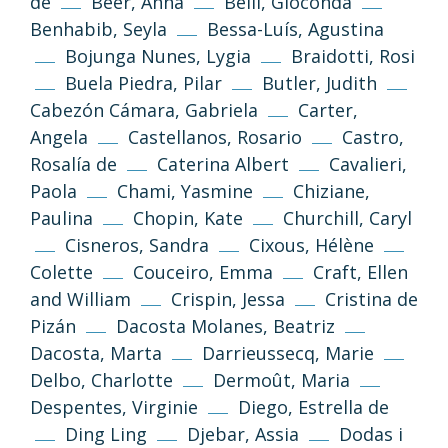
de
Beer, Anna
Belli, Gioconda
Benhabib, Seyla
Bessa-Luís, Agustina
Bojunga Nunes, Lygia
Braidotti, Rosi
Buela Piedra, Pilar
Butler, Judith
Cabezón Cámara, Gabriela
Carter,
Angela
Castellanos, Rosario
Castro,
Rosalía de
Caterina Albert
Cavalieri,
Paola
Chami, Yasmine
Chiziane,
Paulina
Chopin, Kate
Churchill, Caryl
Cisneros, Sandra
Cixous, Hélène
Colette
Couceiro, Emma
Craft, Ellen
and William
Crispin, Jessa
Cristina de
Pizán
Dacosta Molanes, Beatriz
Dacosta, Marta
Darrieussecq, Marie
Delbo, Charlotte
Dermoût, Maria
Despentes, Virginie
Diego, Estrella de
Ding Ling
Djebar, Assia
Dodas i