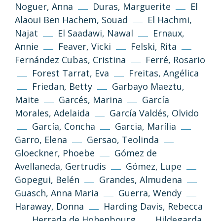
Noguer, Anna
Duras, Marguerite
El
Alaoui Ben Hachem, Souad
El Hachmi,
Najat
El Saadawi, Nawal
Ernaux,
Annie
Feaver, Vicki
Felski, Rita
Fernández Cubas, Cristina
Ferré, Rosario
Forest Tarrat, Eva
Freitas, Angélica
Friedan, Betty
Garbayo Maeztu,
Maite
Garcés, Marina
García
Morales, Adelaida
García Valdés, Olvido
García, Concha
Garcia, Marília
Garro, Elena
Gersao, Teolinda
Gloeckner, Phoebe
Gómez de
Avellaneda, Gertrudis
Gómez, Lupe
Gopegui, Belén
Grandes, Almudena
Guasch, Anna Maria
Guerra, Wendy
Haraway, Donna
Harding Davis, Rebecca
Herrada de Hohenbourg
Hildegarda