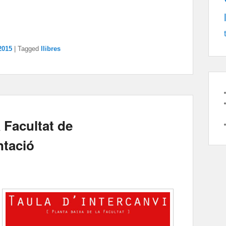
2015
|
Tagged
llibres
a Facultat de
ntació