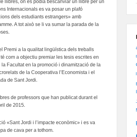
e llibres, on es podia bescanviar un llibre per un
ions Internacionals es va posar un plafó
ions dels estudiants estrangers» amb
e. A tot això se li va sumar la parada de la
oses.
l Premi a la qualitat lingüística dels treballs
 té com a objectiu premiar les tesis escrites en
la Facultat en la promoció i dinamització de la
crorelats de la Cooperativa l’Economista i el
ada de Sant Jordi.
libres de professors que han publicat durant el
bril de 2015.
ció «Sant Jordi i l’impacte econòmic» i es va
opa de cava per a tothom.