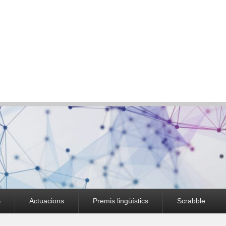
B
Actuacions
Premis lingüístics
Scrabble