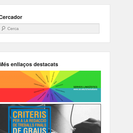
Cercador
Search
Més enllaços destacats