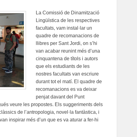
La Comissió de Dinamització
Lingüística de les respectives
facultats, vam instal·lar un
quadre de recomanacions de
llibres per Sant Jordi, on s’hi
van acabar reunint més d’una
cinquantena de títols i autors
que els estudiants de les
nostres facultats van escriure
durant tot el matí. El quadre de
recomanacions es va deixar
penjat davant del Punt
gués veure les propostes. Els suggeriments dels
clàssics de l’antropologia, novel·la fantàstica, i
van inspirar més d’un que es va aturar a fer-hi