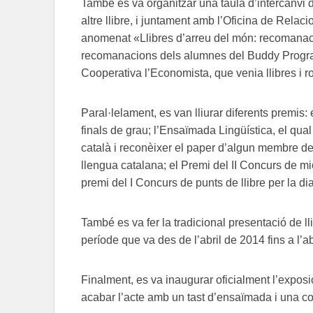
També es va organitzar una taula d’intercanvi d
altre llibre, i juntament amb l’Oficina de Relac
anomenat «Llibres d’arreu del món: recomanac
recomanacions dels alumnes del Buddy Programm
Cooperativa l’Economista, que venia llibres i r
Paral·lelament, es van lliurar diferents premis: e
finals de grau; l’Ensaïmada Lingüística, el qual
català i reconèixer el paper d’algun membre de 
llengua catalana; el Premi del II Concurs de mi
premi del I Concurs de punts de llibre per la di
També es va fer la tradicional presentació de l
període que va des de l’abril de 2014 fins a l’a
Finalment, es va inaugurar oficialment l’exposi
acabar l’acte amb un tast d’ensaïmada i una c