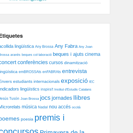
Etiquetes
Any Fabra
acollida lingüística
Any Brossa
Any Joan
beques i ajuts
cinema
Brossa
aranès
beques col·laboració
concert
conferències
cursos
dinamització
entrevista
lingüística
emBROSSAts
enFABRAts
exposició
Envers
estudiants internacionals
IEC
Indicadors lingüístics
inspira't
Institut d'Estudis Catalans
llibres
jocs
jornades
Jesús Tusón
Joan Brossa
música
nou accés
Microrelats
Nadal
occità
premis i
poemes
poesia
concursos
Primavera de la