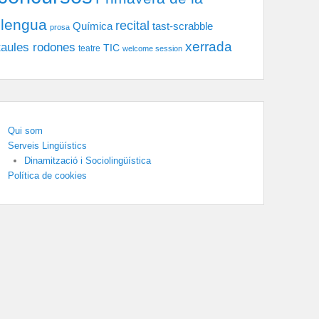
llengua
recital
tast-scrabble
Química
prosa
xerrada
taules rodones
TIC
teatre
welcome session
Qui som
Serveis Lingüístics
Dinamització i Sociolingüística
Política de cookies