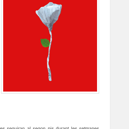
bres seguiran al segon pis durant les setmanes