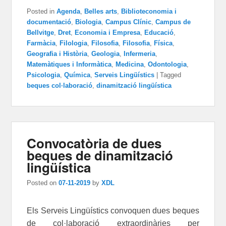
Posted in
Agenda
,
Belles arts
,
Biblioteconomia i
documentació
,
Biologia
,
Campus Clínic
,
Campus de
Bellvitge
,
Dret
,
Economia i Empresa
,
Educació
,
Farmàcia
,
Filologia
,
Filosofia
,
Filosofia
,
Física
,
Geografia i Història
,
Geologia
,
Infermeria
,
Matemàtiques i Informàtica
,
Medicina
,
Odontologia
,
Psicologia
,
Química
,
Serveis Lingüístics
|
Tagged
beques col·laboració
,
dinamització lingüística
Convocatòria de dues
beques de dinamització
lingüística
Posted on
07-11-2019
by
XDL
Els Serveis Lingüístics convoquen dues beques
de col·laboració extraordinàries per