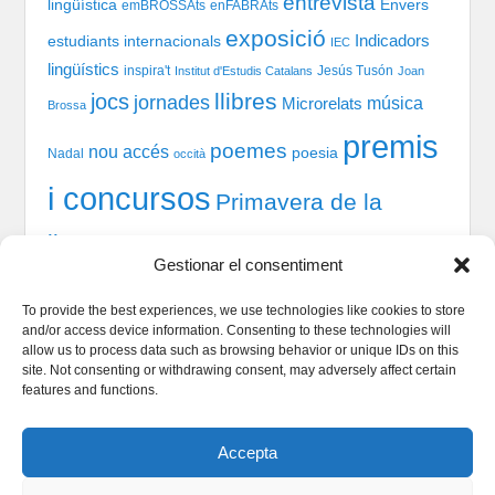
entrevista
lingüística
Envers
emBROSSAts
enFABRAts
exposició
Indicadors
estudiants internacionals
IEC
lingüístics
inspira't
Jesús Tusón
Institut d'Estudis Catalans
Joan
llibres
jocs
jornades
música
Microrelats
Brossa
premis
poemes
nou accés
poesia
Nadal
occità
i concursos
Primavera de la
llengua
recital
taules
tast-scrabble
Química
prosa
Gestionar el consentiment
xerrada
rodones
TIC
teatre
welcome session
To provide the best experiences, we use technologies like cookies to store
and/or access device information. Consenting to these technologies will
allow us to process data such as browsing behavior or unique IDs on this
site. Not consenting or withdrawing consent, may adversely affect certain
Qui som
features and functions.
Serveis Lingüístics
Dinamització i Sociolingüística
Accepta
Política de cookies