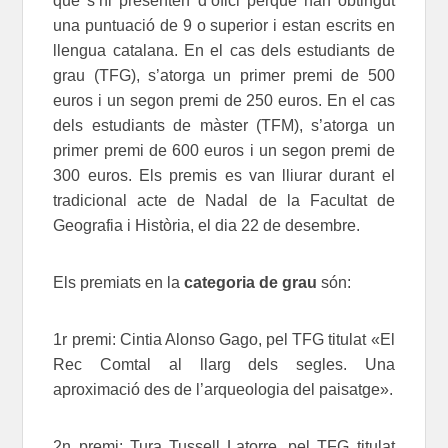
que s’hi presenten d’ofici perquè han obtingut
una puntuació de 9 o superior i estan escrits en
llengua catalana. En el cas dels estudiants de
grau (TFG), s’atorga un primer premi de 500
euros i un segon premi de 250 euros. En el cas
dels estudiants de màster (TFM), s’atorga un
primer premi de 600 euros i un segon premi de
300 euros. Els premis es van lliurar durant el
tradicional acte de Nadal de la Facultat de
Geografia i Història, el dia 22 de desembre.
Els premiats en la
categoria de grau
són:
1r premi: Cintia Alonso Gago, pel TFG titulat «El
Rec Comtal al llarg dels segles. Una
aproximació des de l’arqueologia del paisatge».
2n premi: Tura Tussell Latorre, pel TFG titulat