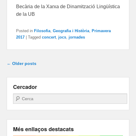
Becària de la Xarxa de Dinamització Lingüística
de la UB
Posted in
Filosofia
,
Geografia i Història
,
Primavera
2017
|
Tagged
concert
,
jocs
,
jornades
Post navigation
←
Older posts
Cercador
Search
Més enllaços destacats