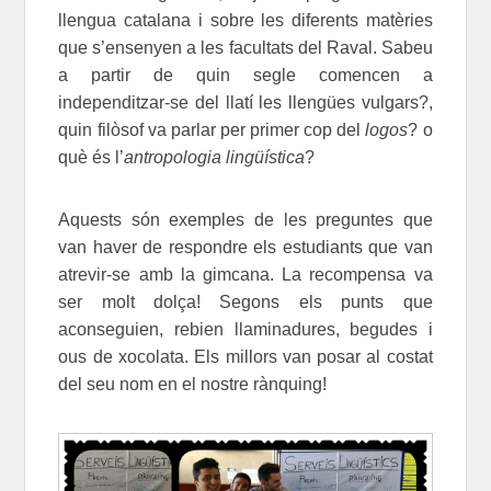
llengua catalana i sobre les diferents matèries
que s’ensenyen a les facultats del Raval. Sabeu
a partir de quin segle comencen a
independitzar-se del llatí les llengües vulgars?,
quin filòsof va parlar per primer cop del
logos
? o
què és l’
antropologia lingüística
?
Aquests són exemples de les preguntes que
van haver de respondre els estudiants que van
atrevir-se amb la gimcana. La recompensa va
ser molt dolça! Segons els punts que
aconseguien, rebien llaminadures, begudes i
ous de xocolata. Els millors van posar al costat
del seu nom en el nostre rànquing!