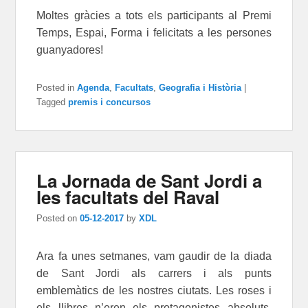
Moltes gràcies a tots els participants al Premi
Temps, Espai, Forma i felicitats a les persones
guanyadores!
Posted in
Agenda
,
Facultats
,
Geografia i Història
|
Tagged
premis i concursos
La Jornada de Sant Jordi a
les facultats del Raval
Posted on
05-12-2017
by
XDL
Ara fa unes setmanes, vam gaudir de la diada
de Sant Jordi als carrers i als punts
emblemàtics de les nostres ciutats. Les roses i
els llibres n’eren els protagonistes absoluts.