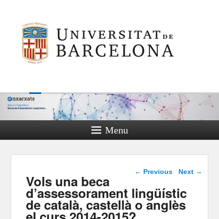
Menu
Post navigation
←
Previous
Next
→
Vols una beca
d’assessorament lingüístic
de català, castellà o anglès
el curs 2014-2015?