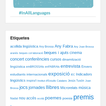
Etiquetes
Any Fabra
acollida lingüística
Any Brossa
Any Joan Brossa
beques i ajuts
cinema
aranès
beques col·laboració
concert
conferències
cursos
dinamització
entrevista
lingüística
Envers
emBROSSAts
enFABRAts
exposició
Indicadors
estudiants internacionals
IEC
lingüístics
inspira't
Jesús Tusón
Institut d'Estudis Catalans
Joan
llibres
jocs
jornades
música
Microrelats
Brossa
premis
poemes
nou accés
poesia
Nadal
occità