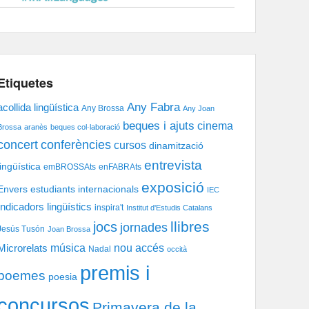
Etiquetes
Any Fabra
acollida lingüística
Any Brossa
Any Joan
beques i ajuts
cinema
Brossa
aranès
beques col·laboració
concert
conferències
cursos
dinamització
entrevista
lingüística
emBROSSAts
enFABRAts
exposició
Envers
estudiants internacionals
IEC
Indicadors lingüístics
inspira't
Institut d'Estudis Catalans
llibres
jocs
jornades
Jesús Tusón
Joan Brossa
música
nou accés
Microrelats
Nadal
occità
premis i
poemes
poesia
concursos
Primavera de la