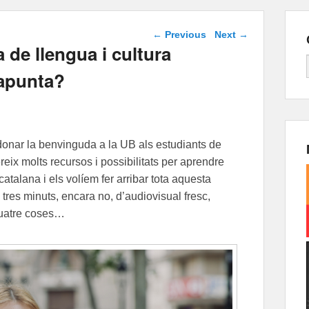
Post navigation
←
Previous
Next
→
 de llengua i cultura
 apunta?
 donar la benvinguda a la UB als estudiants de
reix molts recursos i possibilitats per aprendre
catalana i els volíem fer arribar tota aquesta
tres minuts, encara no, d’audiovisual fresc,
quatre coses…