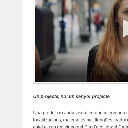
Un projecte, no: un senyor projecte
Una producció audiovisual en què intervenen dif
localitzacions, material tècnic, llengües, traduc
estat el cas del vídeo del Pla d’acollida:
A Cata