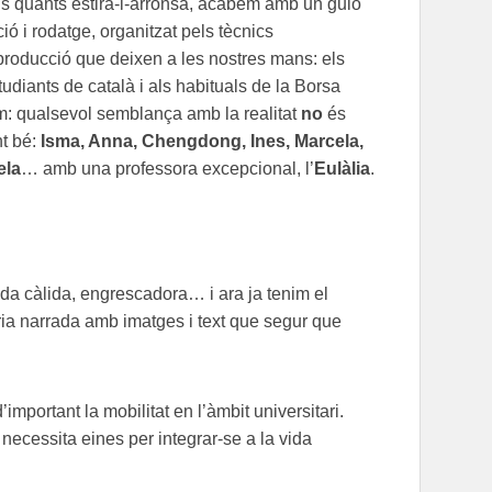
uns quants estira-i-arronsa, acabem amb un guió
 i rodatge, organitzat pels tècnics
producció que deixen a les nostres mans: els
tudiants de català i als habituals de la Borsa
iem: qualsevol semblança amb la realitat
no
és
nt bé:
Isma, Anna, Chengdong, Ines, Marcela,
ela
… amb una professora excepcional, l’
Eulàlia
.
da càlida, engrescadora… i ara ja tenim el
òria narrada amb imatges i text que segur que
mportant la mobilitat en l’àmbit universitari.
ecessita eines per integrar-se a la vida