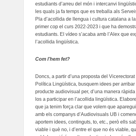
estudiants d’arreu del món i intercanvi lingüíst
les quals ja fa temps que es treballa als Servei
Pla d’acollida de llengua i cultura catalana a 
primer cop el curs 2022-2023 i que ha demostr
estudiants. El vídeo s’acaba amb l’Alex que ex
l’acollida lingüística.
Com l’hem fet?
Doncs, a partir d’una proposta del Vicerectorat
Política Lingüística, busquem idees per arribar 
producte audiovisual per, d’una manera ràpida i
los a participar en l’acollida lingüística. Ela
que ja tenim força clar que volem que apareguin
amb els companys d’Audiovisuals UB i comencem
aportem idees, continguts, to, etc., però ells 
viable i què no, i d’entre el que no és viable, 