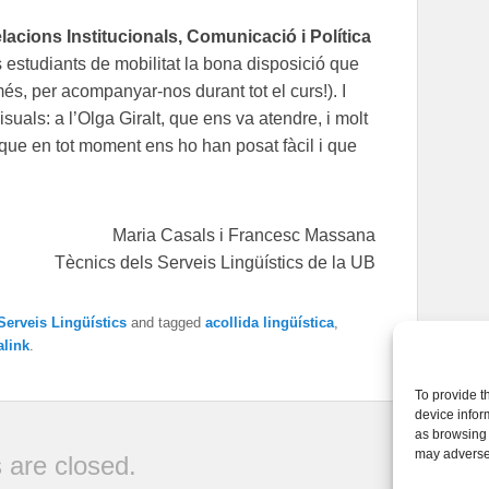
lacions Institucionals, Comunicació i Política
res estudiants de mobilitat la bona disposició que
més, per acompanyar-nos durant tot el curs!). I
uals: a l’Olga Giralt, que ens va atendre, i molt
 que en tot moment ens ho han posat fàcil i que
Maria Casals i Francesc Massana
Tècnics dels Serveis Lingüístics de la UB
Serveis Lingüístics
and tagged
acollida lingüística
,
link
.
To provide t
device infor
as browsing 
may adversel
are closed.