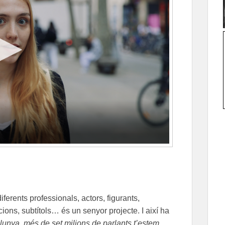
erents professionals, actors, figurants,
cions, subtítols… és un senyor projecte. I així ha
lunya, més de set milions de parlants t’estem