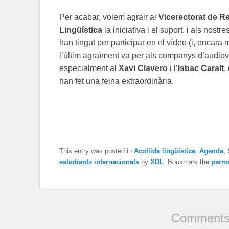
Per acabar, volem agrair al
Vicerectorat de Re
Lingüística
la iniciativa i el suport, i als nost
han tingut per participar en el vídeo (i, encara 
l’últim agraïment va per als companys d’audiovis
especialment al
Xavi Clavero
i l’
Isbac Caralt
,
han fet una feina extraordinària.
This entry was posted in
Acollida lingüística
,
Agenda
,
estudiants internacionals
by
XDL
. Bookmark the
perma
Comments 