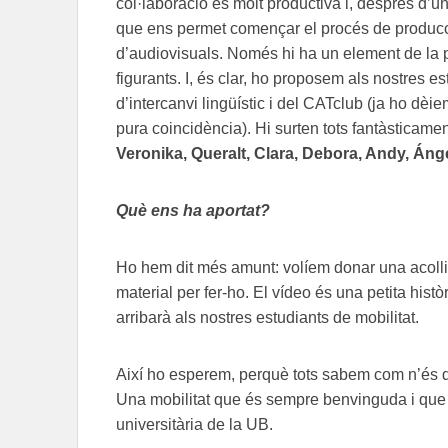
col·laboració és molt productiva i, després d’
que ens permet començar el procés de producció
d’audiovisuals. Només hi ha un element de la 
figurants. I, és clar, ho proposem als nostres es
d’intercanvi lingüístic i del CATclub (ja ho dè
pura coincidència). Hi surten tots fantàsticame
Veronika, Queralt, Clara, Debora, Andy, Áng
Què ens ha aportat?
Ho hem dit més amunt: volíem donar una acolli
material per fer-ho. El vídeo és una petita hist
arribarà als nostres estudiants de mobilitat.
Així ho esperem, perquè tots sabem com n’és d’i
Una mobilitat que és sempre benvinguda i que n
universitària de la UB.