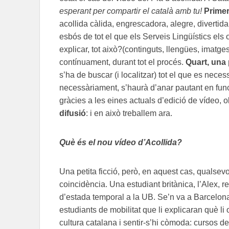
esperant per compartir el català amb tu!
Primer
acollida càlida, engrescadora, alegre, divertida
esbós de tot el que els Serveis Lingüístics els 
explicar, tot això?(continguts, llengües, imatge
contínuament, durant tot el procés.
Quart, una
s’ha de buscar (i localitzar) tot el que es neces
necessàriament, s’haurà d’anar pautant en funci
gràcies a les eines actuals d’edició de vídeo, o
difusió
: i en això treballem ara.
Què és el nou vídeo d’Acollida?
Una petita ficció, però, en aquest cas, qualsev
coincidència. Una estudiant britànica, l’Alex, re
d’estada temporal a la UB. Se’n va a Barcelona
estudiants de mobilitat que li explicaran què li 
cultura catalana i sentir-s’hi còmoda: cursos de