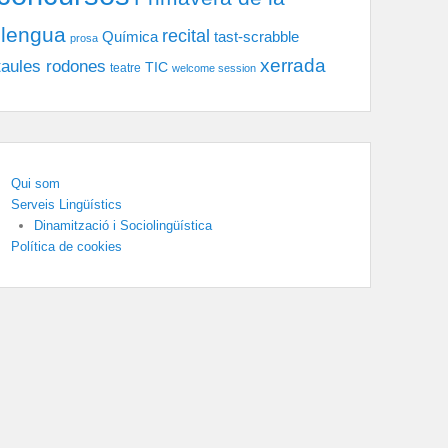
llengua
recital
tast-scrabble
Química
prosa
xerrada
taules rodones
TIC
teatre
welcome session
Qui som
Serveis Lingüístics
Dinamització i Sociolingüística
Política de cookies