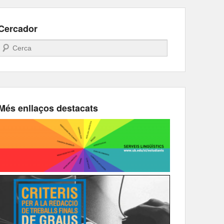
Cercador
Search
Més enllaços destacats