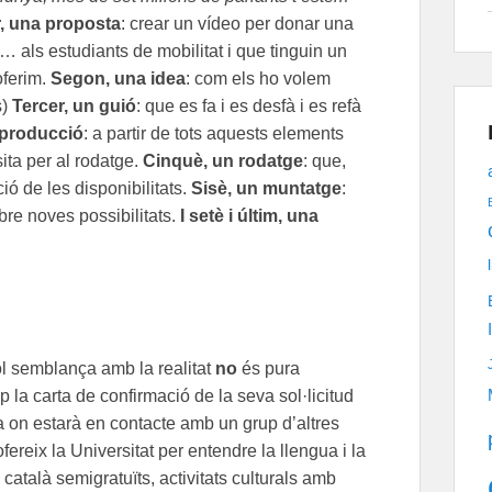
, una proposta
: crear un vídeo per donar una
… als estudiants de mobilitat i que tinguin un
oferim.
Segon, una idea
: com els ho volem
s)
Tercer, un guió
: que es fa i es desfà i es refà
 producció
: a partir de tots aquests elements
sita per al rodatge.
Cinquè, un rodatge
: que,
ó de les disponibilitats.
Sisè, un muntatge
:
bre noves possibilitats.
I setè i últim, una
ol semblança amb la realitat
no
és pura
p la carta de confirmació de la seva sol·licitud
 on estarà en contacte amb un grup d’altres
ofereix la Universitat per entendre la llengua i la
 català semigratuïts, activitats culturals amb