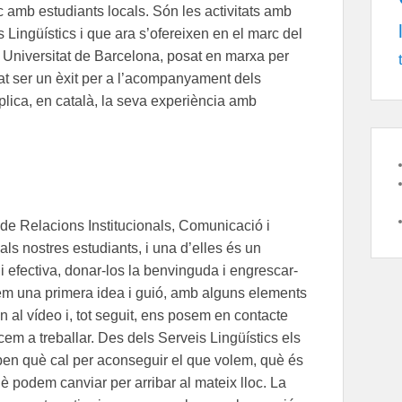
ic amb estudiants locals. Són les activitats amb
s Lingüístics i que ara s’ofereixen en el marc del
la Universitat de Barcelona, posat en marxa per
at ser un èxit per a l’acompanyament dels
plica, en català, la seva experiència amb
 de Relacions Institucionals, Comunicació i
als nostres estudiants, i una d’elles és un
 efectiva, donar-los la benvinguda i engrescar-
borem una primera idea i guió, amb alguns elements
 al vídeo i, tot seguit, ens posem en contacte
 a treballar. Des dels Serveis Lingüístics els
saben què cal per aconseguir el que volem, què és
què podem canviar per arribar al mateix lloc. La