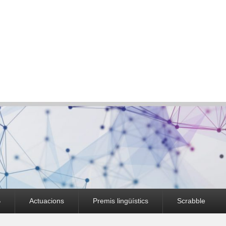
B
Actuacions
Premis lingüístics
Scrabble