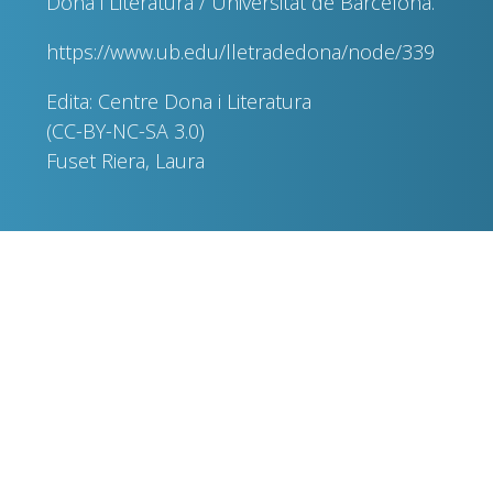
Dona i Literatura / Universitat de Barcelona.
https://www.ub.edu/lletradedona/node/339
Edita: Centre Dona i Literatura
(CC-BY-NC-SA 3.0)
Fuset Riera, Laura