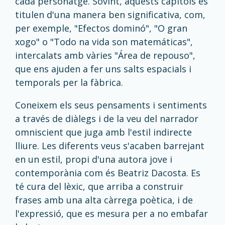
cada personatge. Sovint, aquests capítols es
titulen d'una manera ben significativa, com,
per exemple, "Efectos dominó", "O gran
xogo" o "Todo na vida son matemáticas",
intercalats amb vàries "Área de repouso",
que ens ajuden a fer uns salts espacials i
temporals per la fàbrica.
Coneixem els seus pensaments i sentiments
a través de diàlegs i de la veu del narrador
omniscient que juga amb l'estil indirecte
lliure. Les diferents veus s'acaben barrejant
en un estil, propi d'una autora jove i
contemporània com és Beatriz Dacosta. Es
té cura del lèxic, que arriba a construir
frases amb una alta càrrega poètica, i de
l'expressió, que es mesura per a no embafar