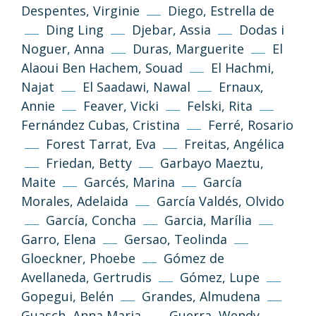
Despentes, Virginie
Diego, Estrella de
Ding Ling
Djebar, Assia
Dodas i
Noguer, Anna
Duras, Marguerite
El
Alaoui Ben Hachem, Souad
El Hachmi,
Najat
El Saadawi, Nawal
Ernaux,
Annie
Feaver, Vicki
Felski, Rita
Fernández Cubas, Cristina
Ferré, Rosario
Forest Tarrat, Eva
Freitas, Angélica
Friedan, Betty
Garbayo Maeztu,
Maite
Garcés, Marina
García
Morales, Adelaida
García Valdés, Olvido
García, Concha
Garcia, Marília
Garro, Elena
Gersao, Teolinda
Gloeckner, Phoebe
Gómez de
Avellaneda, Gertrudis
Gómez, Lupe
Gopegui, Belén
Grandes, Almudena
Guasch, Anna Maria
Guerra, Wendy