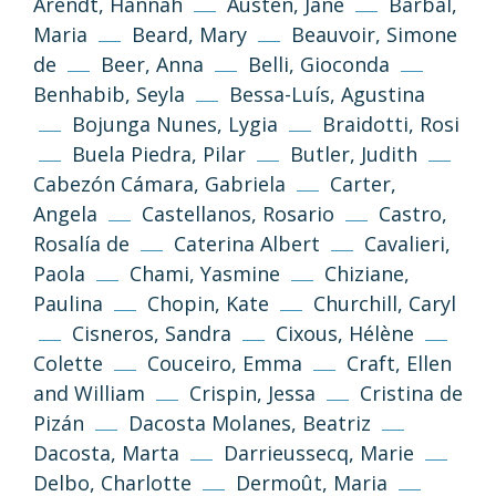
Arendt, Hannah
Austen, Jane
Barbal,
Maria
Beard, Mary
Beauvoir, Simone
de
Beer, Anna
Belli, Gioconda
Benhabib, Seyla
Bessa-Luís, Agustina
Bojunga Nunes, Lygia
Braidotti, Rosi
Buela Piedra, Pilar
Butler, Judith
Cabezón Cámara, Gabriela
Carter,
Angela
Castellanos, Rosario
Castro,
Rosalía de
Caterina Albert
Cavalieri,
Paola
Chami, Yasmine
Chiziane,
Paulina
Chopin, Kate
Churchill, Caryl
Cisneros, Sandra
Cixous, Hélène
Colette
Couceiro, Emma
Craft, Ellen
and William
Crispin, Jessa
Cristina de
Pizán
Dacosta Molanes, Beatriz
Dacosta, Marta
Darrieussecq, Marie
Delbo, Charlotte
Dermoût, Maria