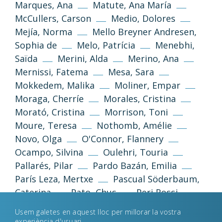
Marques, Ana
Matute, Ana María
McCullers, Carson
Medio, Dolores
Mejía, Norma
Mello Breyner Andresen,
Sophia de
Melo, Patrícia
Menebhi,
Saïda
Merini, Alda
Merino, Ana
Mernissi, Fatema
Mesa, Sara
Mokkedem, Malika
Moliner, Empar
Política de privacitat
Avís legal
Moraga, Cherríe
Morales, Cristina
Morató, Cristina
Morrison, Toni
Política de galetes
Moure, Teresa
Nothomb, Amélie
Novo, Olga
O'Connor, Flannery
Desenvolupament web
Estudi Llimona
Ocampo, Silvina
Oulehri, Touria
Pallarés, Pilar
Pardo Bazán, Emilia
París Leza, Mertxe
Pascual Söderbaum,
Caterina
Pato, Chus
Peri Rossi,
Cristina
Perkins Gilman, Charlotte
Usem galetes en aquest lloc per millorar la vostra
Piñon, Nélida
Pizarnik, Alejandra
experiència d'usuari