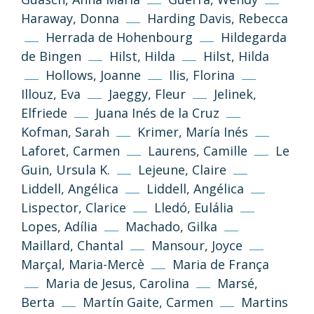
Haraway, Donna
Harding Davis, Rebecca
Herrada de Hohenbourg
Hildegarda
de Bingen
Hilst, Hilda
Hilst, Hilda
Hollows, Joanne
Ilis, Florina
Illouz, Eva
Jaeggy, Fleur
Jelinek,
Elfriede
Juana Inés de la Cruz
Kofman, Sarah
Krimer, María Inés
(CC-BY-NC-SA 3.0)
Laforet, Carmen
Laurens, Camille
Le
Tornar a dalt
Guin, Ursula K.
Lejeune, Claire
Si no s’indica altra cosa, els textos i imatges
Liddell, Angélica
Liddell, Angélica
d’aquest web es publiquen sota llicència
Lispector, Clarice
Lledó, Eulália
Creative Commons 3.0 de Reconeixement-
Lopes, Adília
Machado, Gilka
NoComercial-CompartirIgual (cc-by-nc-sa
Maillard, Chantal
Mansour, Joyce
3.0)
Marçal, Maria-Mercè
Maria de França
Maria de Jesus, Carolina
Marsé,
Informació i normes
Berta
Martín Gaite, Carmen
Martins