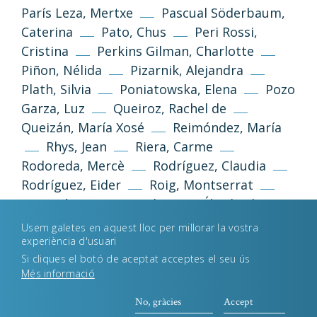
París Leza, Mertxe
Pascual Söderbaum,
Caterina
Pato, Chus
Peri Rossi,
Política de privacitat
Avís legal
Cristina
Perkins Gilman, Charlotte
Piñon, Nélida
Pizarnik, Alejandra
Política de galetes
Plath, Silvia
Poniatowska, Elena
Pozo
Garza, Luz
Queiroz, Rachel de
Queizán, María Xosé
Reimóndez, María
Desenvolupament web
Estudi Llimona
Rhys, Jean
Riera, Carme
Rodoreda, Mercè
Rodríguez, Claudia
Rodríguez, Eider
Roig, Montserrat
Romaní, Ana
Roudinesco, Élisabeth
Russell, Legacy
Ruști, Doina
Safo
Usem galetes en aquest lloc per millorar la vostra
Sagan, Françoise
Saint-Point, Valentine
experiència d'usuari
Si cliques el botó de aceptat acceptes el seu ús
de
Sand, George
Sant-Celoni i
Més informació
Verger, Encarna
Santos-Febres, Mayra
Sarraute, Nathalie
Satrapi, Marjane
No, gràcies
Accept