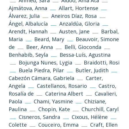
Ahmed, Sara
Aidoo, Ama Ata
Ajmátova, Anna
Allart, Hortense
Álvarez, Julia
Aneiros Díaz, Rosa
Ángel, Albalucía
Anzaldúa, Gloria
Arendt, Hannah
Austen, Jane
Barbal,
Maria
Beard, Mary
Beauvoir, Simone
de
Beer, Anna
Belli, Gioconda
Benhabib, Seyla
Bessa-Luís, Agustina
Bojunga Nunes, Lygia
Braidotti, Rosi
Buela Piedra, Pilar
Butler, Judith
Cabezón Cámara, Gabriela
Carter,
Angela
Castellanos, Rosario
Castro,
Rosalía de
Caterina Albert
Cavalieri,
Paola
Chami, Yasmine
Chiziane,
Paulina
Chopin, Kate
Churchill, Caryl
Cisneros, Sandra
Cixous, Hélène
Colette
Couceiro, Emma
Craft, Ellen