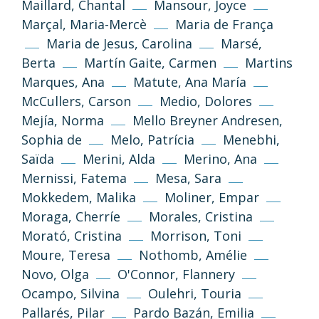
Maillard, Chantal
Mansour, Joyce
Marçal, Maria-Mercè
Maria de França
Maria de Jesus, Carolina
Marsé,
Berta
Martín Gaite, Carmen
Martins
(CC-BY-NC-SA 3.0)
Marques, Ana
Matute, Ana María
Tornar a dalt
McCullers, Carson
Medio, Dolores
Si no s’indica altra cosa, els textos i imatges
Mejía, Norma
Mello Breyner Andresen,
d’aquest web es publiquen sota llicència
Sophia de
Melo, Patrícia
Menebhi,
Creative Commons 3.0 de Reconeixement-
Saïda
Merini, Alda
Merino, Ana
NoComercial-CompartirIgual (cc-by-nc-sa
3.0)
Mernissi, Fatema
Mesa, Sara
Mokkedem, Malika
Moliner, Empar
Informació i normes
Moraga, Cherríe
Morales, Cristina
Morató, Cristina
Morrison, Toni
Moure, Teresa
Nothomb, Amélie
Novo, Olga
O'Connor, Flannery
Ocampo, Silvina
Oulehri, Touria
Pallarés, Pilar
Pardo Bazán, Emilia