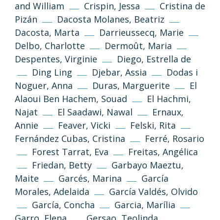
and William
Crispin, Jessa
Cristina de
Pizán
Dacosta Molanes, Beatriz
Dacosta, Marta
Darrieussecq, Marie
Delbo, Charlotte
Dermoût, Maria
Despentes, Virginie
Diego, Estrella de
Ding Ling
Djebar, Assia
Dodas i
Noguer, Anna
Duras, Marguerite
El
Alaoui Ben Hachem, Souad
El Hachmi,
Najat
El Saadawi, Nawal
Ernaux,
Annie
Feaver, Vicki
Felski, Rita
Fernández Cubas, Cristina
Ferré, Rosario
Forest Tarrat, Eva
Freitas, Angélica
Friedan, Betty
Garbayo Maeztu,
Maite
Garcés, Marina
García
Morales, Adelaida
García Valdés, Olvido
García, Concha
Garcia, Marília
Garro, Elena
Gersao, Teolinda