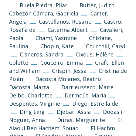
Buela Piedra, Pilar
Butler, Judith
Cabezón Cámara, Gabriela
Carter,
Angela
Castellanos, Rosario
Castro,
Rosalía de
Caterina Albert
Cavalieri,
Paola
Chami, Yasmine
Chiziane,
Paulina
Chopin, Kate
Churchill, Caryl
Cisneros, Sandra
Cixous, Hélène
Colette
Couceiro, Emma
Craft, Ellen
and William
Crispin, Jessa
Cristina de
Pizán
Dacosta Molanes, Beatriz
Dacosta, Marta
Darrieussecq, Marie
Delbo, Charlotte
Dermoût, Maria
Despentes, Virginie
Diego, Estrella de
Ding Ling
Djebar, Assia
Dodas i
Noguer, Anna
Duras, Marguerite
El
Alaoui Ben Hachem, Souad
El Hachmi,