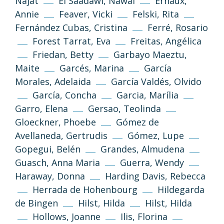
Najat
El Saadawi, Nawal
Ernaux,
Annie
Feaver, Vicki
Felski, Rita
Fernández Cubas, Cristina
Ferré, Rosario
Forest Tarrat, Eva
Freitas, Angélica
Friedan, Betty
Garbayo Maeztu,
Maite
Garcés, Marina
García
Morales, Adelaida
García Valdés, Olvido
García, Concha
Garcia, Marília
Garro, Elena
Gersao, Teolinda
Gloeckner, Phoebe
Gómez de
Avellaneda, Gertrudis
Gómez, Lupe
Gopegui, Belén
Grandes, Almudena
Guasch, Anna Maria
Guerra, Wendy
Haraway, Donna
Harding Davis, Rebecca
Herrada de Hohenbourg
Hildegarda
de Bingen
Hilst, Hilda
Hilst, Hilda
Hollows, Joanne
Ilis, Florina