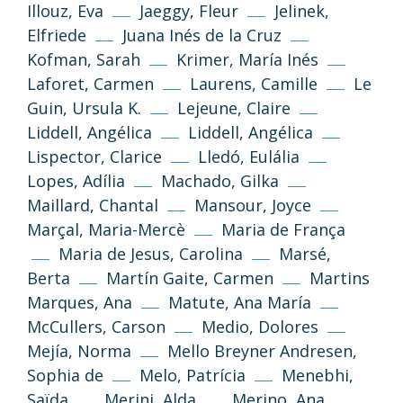
Illouz, Eva
Jaeggy, Fleur
Jelinek,
(CC-BY-NC-SA 3.0)
Elfriede
Juana Inés de la Cruz
Tornar a dalt
Kofman, Sarah
Krimer, María Inés
Si no s’indica altra cosa, els textos i imatges
Laforet, Carmen
Laurens, Camille
Le
d’aquest web es publiquen sota llicència
Guin, Ursula K.
Lejeune, Claire
Creative Commons 3.0 de Reconeixement-
Liddell, Angélica
Liddell, Angélica
NoComercial-CompartirIgual (cc-by-nc-sa
Lispector, Clarice
Lledó, Eulália
3.0)
Lopes, Adília
Machado, Gilka
Maillard, Chantal
Mansour, Joyce
Informació i normes
Marçal, Maria-Mercè
Maria de França
Maria de Jesus, Carolina
Marsé,
Berta
Martín Gaite, Carmen
Martins
Marques, Ana
Matute, Ana María
McCullers, Carson
Medio, Dolores
Mejía, Norma
Mello Breyner Andresen,
Sophia de
Melo, Patrícia
Menebhi,
Saïda
Merini, Alda
Merino, Ana