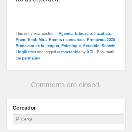
This entry was posted in
Agenda
,
Educació
,
Facultats
,
Premi Emili Mira
,
Premis i concursos
,
Primavera 2025
,
Primavera de la llengua
,
Psicologia
,
Scrabble
,
Serveis
Lingüístics
and tagged
tast-scrabble
by
XDL
. Bookmark
the
permalink
.
Comments are closed.
Cercador
Search