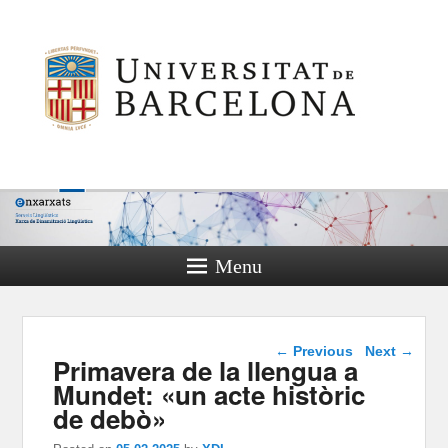
Menu
Post navigation
←
Previous
Next
→
Primavera de la llengua a
Mundet: «un acte històric
de debò»