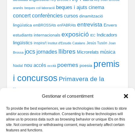
beques i ajuts
cinema
aranès
beques col·laboració
concert
conferències
cursos
dinamització
entrevista
lingüística
Envers
emBROSSAts
enFABRAts
exposició
Indicadors
estudiants internacionals
IEC
lingüístics
inspira't
Jesús Tusón
Institut d'Estudis Catalans
Joan
llibres
jocs
jornades
música
Microrelats
Brossa
premis
poemes
nou accés
poesia
Nadal
occità
i concursos
Primavera de la
llengua
recital
taules
tast-scrabble
Química
prosa
Gestionar el consentiment
xerrada
rodones
TIC
teatre
welcome session
To provide the best experiences, we use technologies like cookies to store
and/or access device information. Consenting to these technologies will
allow us to process data such as browsing behavior or unique IDs on this
site. Not consenting or withdrawing consent, may adversely affect certain
Qui som
features and functions.