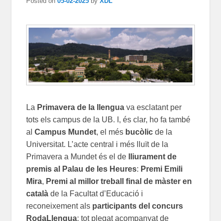
Posted on
05-02-2025
by
XDL
La
Primavera de la llengua
va esclatant per
tots els campus de la UB. I, és clar, ho fa també
al
Campus Mundet
, el més
bucòlic
de la
Universitat. L’acte central i més lluït de la
Primavera a Mundet és el de
lliurament de
premis al Palau de les Heures
:
Premi Emili
Mira
,
Premi al millor treball final de màster en
català
de la Facultat d’Educació i
reconeixement als
participants del concurs
RodaLlengua
; tot plegat acompanyat de