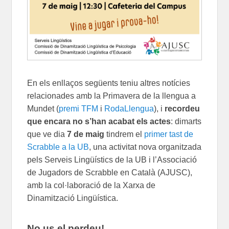
En els enllaços següents teniu altres notícies
relacionades amb la Primavera de la llengua a
Mundet (
premi TFM
i
RodaLlengua
), i
recordeu
que encara no s’han acabat els actes
: dimarts
que ve dia
7 de maig
tindrem el
primer tast de
Scrabble a la UB
, una activitat nova organitzada
pels Serveis Lingüístics de la UB i l’Associació
de Jugadors de Scrabble en Català (AJUSC),
amb la col·laboració de la Xarxa de
Dinamització Lingüística.
No us el perdeu!