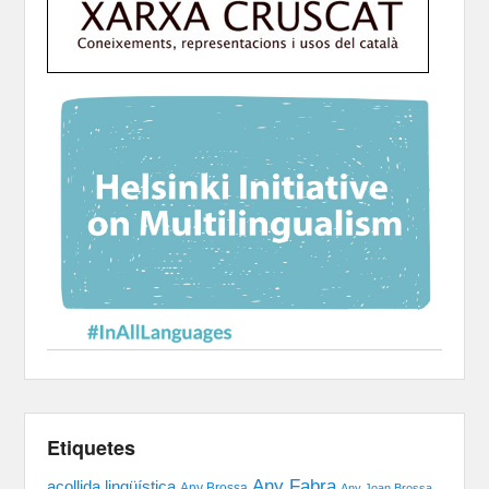
Etiquetes
Any Fabra
acollida lingüística
Any Brossa
Any Joan Brossa