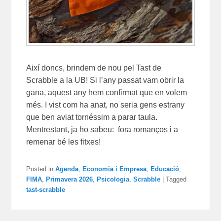
Així doncs, brindem de nou pel Tast de
Scrabble a la UB! Si l’any passat vam obrir la
gana, aquest any hem confirmat que en volem
més. I vist com ha anat, no seria gens estrany
que ben aviat tornéssim a parar taula.
Mentrestant, ja ho sabeu: fora romanços i a
remenar bé les fitxes!
Posted in
Agenda
,
Economia i Empresa
,
Educació
,
FIMA
,
Primavera 2026
,
Psicologia
,
Scrabble
|
Tagged
tast-scrabble