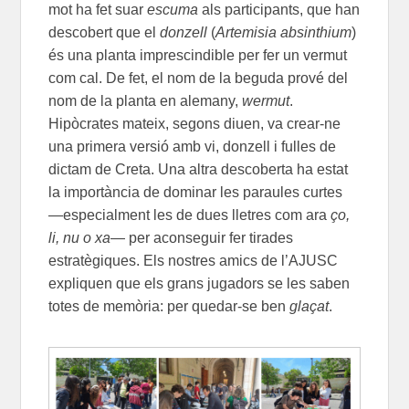
mot ha fet suar
escuma
als participants, que han
descobert que el
donzell
(
Artemisia absinthium
)
és una planta imprescindible per fer un vermut
com cal. De fet, el nom de la beguda prové del
nom de la planta en alemany,
wermut
.
Hipòcrates mateix, segons diuen, va crear-ne
una primera versió amb vi, donzell i fulles de
dictam de Creta. Una altra descoberta ha estat
la importància de dominar les paraules curtes
—especialment les de dues lletres com ara
ço,
li, nu o xa
— p
er aconseguir fer tirades
estratègiques. Els nostres amics de l’AJUSC
expliquen que els grans jugadors se les saben
totes de memòria: per quedar-se ben
glaçat
.