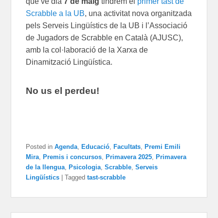
que ve dia
7 de maig
tindrem el
primer tast de
Scrabble a la UB
, una activitat nova organitzada
pels Serveis Lingüístics de la UB i l’Associació
de Jugadors de Scrabble en Català (AJUSC),
amb la col·laboració de la Xarxa de
Dinamització Lingüística.
No us el perdeu!
Posted in
Agenda
,
Educació
,
Facultats
,
Premi Emili
Mira
,
Premis i concursos
,
Primavera 2025
,
Primavera
de la llengua
,
Psicologia
,
Scrabble
,
Serveis
Lingüístics
|
Tagged
tast-scrabble