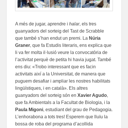
A més de jugar, aprendre i
halar
, els tres
guanyadors del sorteig del Tast de Scrabble
que també s’han endut un premi. La
Núria
Grane
r
, que fa Estudis literaris, ens explica que
li va fer molta il·lusió veure la convocatòria de
l’activitat
perquè de petita hi havia jugat. També
ens diu: «Trobo interessant que es facin
activitats així a la Universitat, de manera que
puguem desafiar i ampliar les nostres habilitats
lingüístiques, i en català». Els altres
guanyadors del sorteig són en
Xavier Agudo
,
que fa Ambientals a la Facultat de Biologia, i la
Paula Migoni
, estudiant del grau de Pedagogia.
L’enhorabona a tots tres! Esperem que lluïu la
bossa de roba del programa d’acollida