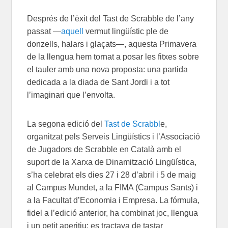
Després de l’èxit del Tast de Scrabble de l’any
passat —
aquell
vermut lingüístic ple de
donzells, halars i glaçats—, aquesta Primavera
de la llengua hem tornat a posar les fitxes sobre
el tauler amb una nova proposta: una partida
dedicada a la diada de Sant Jordi i a tot
l’imaginari que l’envolta.
La segona edició del
Tast de Scrabbl
e,
organitzat pels Serveis Lingüístics i l’Associació
de Jugadors de Scrabble en Català amb el
suport de la Xarxa de Dinamització Lingüística,
s’ha celebrat els dies 27 i 28 d’abril i 5 de maig
al Campus Mundet, a la FIMA (Campus Sants) i
a la Facultat d’Economia i Empresa. La fórmula,
fidel a l’edició anterior, ha combinat joc, llengua
i un petit aperitiu: es tractava de tastar