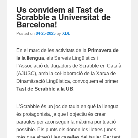
Us convidem al Tast de
Scrabble a Universitat de
Barcelona!
Posted on
04-25-2025
by
XDL
En el marc de les activitats de la
Primavera de
la la llengua
, els Serveis Lingüístics i
l’Associació de Jugadors de Scrabble en Català
(AJUSC), amb la col·laboració de la Xarxa de
Dinamització Lingüística, convoquem el primer
Tast de Scrabble a la UB
.
L’Scrabble és un joc de taula en què la llengua
és protagonista, ja que l’objectiu és crear
paraules per aconseguir la màxima puntuació
possible. Els punts els donen les lletres (unes
més que altres) i les caselles del tauler. Per tant,