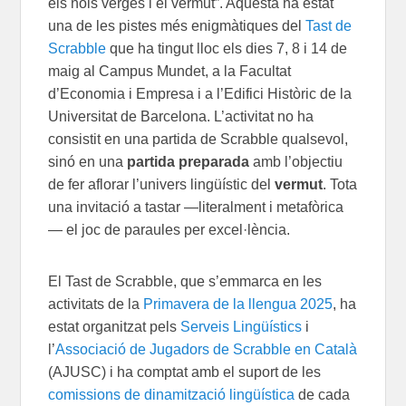
els nois verges i el vermut”. Aquesta ha estat
una de les pistes més enigmàtiques del
Tast de
Scrabble
que ha tingut lloc els dies 7, 8 i 14 de
maig al Campus Mundet, a la Facultat
d’Economia i Empresa i a l’Edifici Històric de la
Universitat de Barcelona. L’activitat no ha
consistit en una partida de Scrabble qualsevol,
sinó en una
partida preparada
amb l’objectiu
de fer aflorar l’univers lingüístic del
vermut
. Tota
una invitació a tastar —literalment i metafòrica
— el joc de paraules per excel·lència.
El Tast de Scrabble, que s’emmarca en les
activitats de la
Primavera de la llengua 2025
, ha
estat organitzat pels
Serveis Lingüístics
i
l’
Associació de Jugadors de Scrabble en Català
(AJUSC) i ha comptat amb el suport de les
comissions de dinamització lingüística
de cada