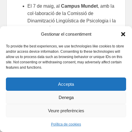
El 7 de maig, al
Campus Mundet
, amb la
col·laboració de la Comissió de
Dinamització Lingüística de Psicologia i la
d’Educació. A les 12:30 serem a la
Gestionar el consentiment
cafeteria del Campus.
El 8 de maig, a la
Facultat d’Economia i
To provide the best experiences, we use technologies like cookies to store
Empresa
, amb la col·laboració de la
and/or access device information. Consenting to these technologies will
allow us to process data such as browsing behavior or unique IDs on this
Comissió de Dinamització Lingüística
site. Not consenting or withdrawing consent, may adversely affect certain
d’Economia i Empresa. A les 13:30 s
erem
features and functions.
al carrer d’Alfambra, entre els dos edificis
de la Facultat.
Accepta
El 14 de maig, a l’
Edifici Històric
, amb la
col·laboració de la Comissió de
Denega
Dinamització Lingüística de Matemàtiques
i Informàtica. A les 12:00 serem al Pati de
Veure preferències
Ciències.
Política de cookies