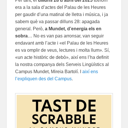
Per tant, el
dilluns 28 d’abril del 2025
tothom
era a la sala d’actes del Palau de les Heures
per gaudir d’una matinal de lletra i música, i ja
sabem què va passar dilluns 28: apagada
general. Però,
a Mundet, d’energia els en
sobra
… No es van pas arronsar, van seguir
endavant amb l’acte i «el Palau de les Heures
es va omplir de veus, lectures i molta llum». Sí,
«un acte històric de debò», així ens l’ha definit
la nostra companya dels Serveis Lingüístics al
Campus Mundet, Mireia Bartolí. I
així ens
l’expliquen des del Campus
.