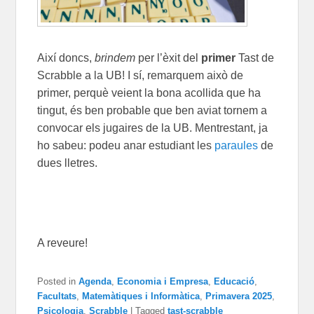
Així doncs,
brindem
per l’èxit del
primer
Tast de
Scrabble a la UB! I sí, remarquem això de
primer, perquè veient la bona acollida que ha
tingut, és ben probable que ben aviat tornem a
convocar els jugaires de la UB. Mentrestant, ja
ho sabeu: podeu anar estudiant les
paraules
de
dues lletres.
A reveure!
Posted in
Agenda
,
Economia i Empresa
,
Educació
,
Facultats
,
Matemàtiques i Informàtica
,
Primavera 2025
,
Psicologia
,
Scrabble
|
Tagged
tast-scrabble