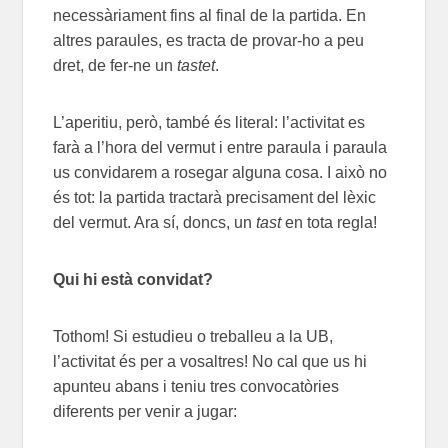
necessàriament fins al final de la partida. En
altres paraules, es tracta de provar-ho a peu
dret, de fer-ne un
tastet
.
L’aperitiu, però, també és literal: l’activitat es
farà a l’hora del vermut i entre paraula i paraula
us convidarem a rosegar alguna cosa. I això no
és tot: la partida tractarà precisament del lèxic
del vermut. Ara sí, doncs, un
tast
en tota regla!
Qui hi està convidat?
Tothom! Si estudieu o treballeu a la UB,
l’activitat és per a vosaltres! No cal que us hi
apunteu abans i teniu tres convocatòries
diferents per venir a jugar: